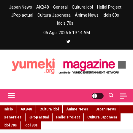
Skip
Japan News
AKB48
General
Cultura idol
Hello! Project
to
JPop actual
Cultura Japonesa
Ánime News
Idols 80s
content
Idols 70s
05 Ago, 2026
5:19:15 AM
Yumeki Magazine
Jpop y musica idol – Tu portal de jpop, movimiento idol y cultura
japonesa en español
Inicio
AKB48
Cultura idol
Ánime News
Japan News
Generales
JPop actual
Hello! Project
Cultura Japonesa
idol 70s
idol 80s