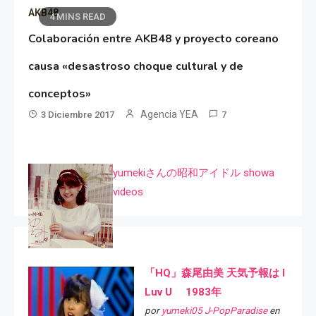
AKB48
4 MINS READ
Colaboración entre AKB48 y proyecto coreano
causa «desastroso choque cultural y de
conceptos»
Agencia YEA
3 Diciembre 2017
7
yumekiさんの昭和アイドル showa
videos
「HQ」森尾由美 天気予報は I
Luv U 1983年
por
yumeki05 J-PopParadise
en