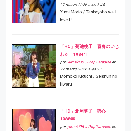
27 marzo 2026 a las 3:44
Yumi Morio / Tenkeyoho wa I
love U
「HQ」菊池桃子 青春のいじ
わる 1984年
por
yumeki05 J-PopParadise
en
27 marzo 2026 a las 2:51
Momoko Kikuchi / Seishun no
ijiwaru
「HD」北岡夢子 恋心
1988年
por
yumeki05 J-PopParadise
en