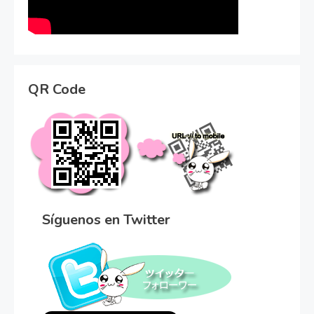
QR Code
Síguenos en Twitter