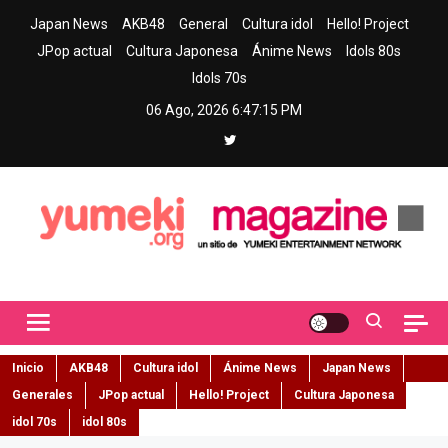
Skip
Japan News
AKB48
General
Cultura idol
Hello! Project
to
JPop actual
Cultura Japonesa
Ánime News
Idols 80s
content
Idols 70s
06 Ago, 2026
6:47:16 PM
Yumeki Magazine
Jpop y musica idol – Tu portal de jpop, movimiento idol y cultura
japonesa en español
Inicio
AKB48
Cultura idol
Ánime News
Japan News
Generales
JPop actual
Hello! Project
Cultura Japonesa
idol 70s
idol 80s