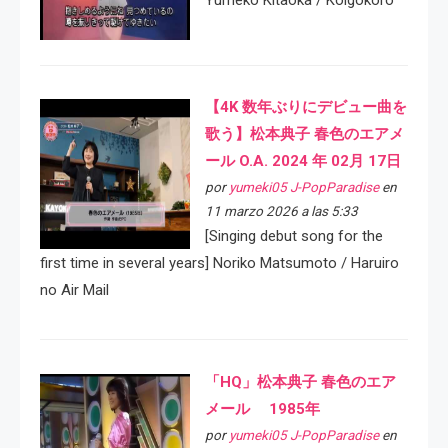
Yumeko Kitaoka / Koigokoro
【4K 数年ぶりにデビュー曲を
歌う】松本典子 春色のエアメ
ール O.A. 2024 年 02月 17日
por
yumeki05 J-PopParadise
en
11 marzo 2026 a las 5:33
[Singing debut song for the
first time in several years] Noriko Matsumoto / Haruiro
no Air Mail
「HQ」松本典子 春色のエア
メール 1985年
por
yumeki05 J-PopParadise
en