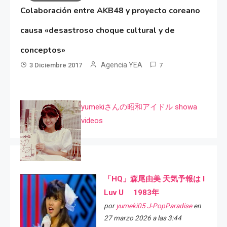
Colaboración entre AKB48 y proyecto coreano
causa «desastroso choque cultural y de
conceptos»
Agencia YEA
3 Diciembre 2017
7
yumekiさんの昭和アイドル showa
videos
「HQ」森尾由美 天気予報は I
Luv U 1983年
por
yumeki05 J-PopParadise
en
27 marzo 2026 a las 3:44