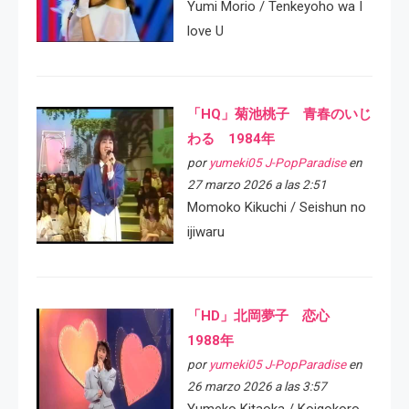
Yumi Morio / Tenkeyoho wa I
love U
「HQ」菊池桃子 青春のいじ
わる 1984年
por
yumeki05 J-PopParadise
en
27 marzo 2026 a las 2:51
Momoko Kikuchi / Seishun no
ijiwaru
「HD」北岡夢子 恋心
1988年
por
yumeki05 J-PopParadise
en
26 marzo 2026 a las 3:57