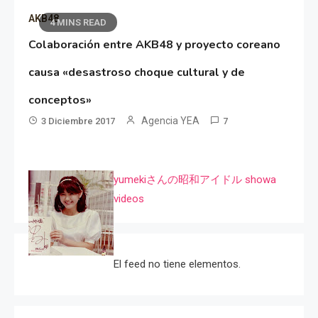
AKB48
4 MINS READ
Colaboración entre AKB48 y proyecto coreano
causa «desastroso choque cultural y de
conceptos»
Agencia YEA
3 Diciembre 2017
7
yumekiさんの昭和アイドル showa
videos
El feed no tiene elementos.