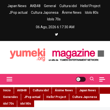
Skip
Japan News
AKB48
General
Cultura idol
Hello! Project
to
JPop actual
Cultura Japonesa
Ánime News
Idols 80s
content
Idols 70s
06 Ago, 2026
6:17:31 AM
Yumeki Magazine
Jpop y musica idol – Tu portal de jpop, movimiento idol y cultura
japonesa en español
Inicio
AKB48
Cultura idol
Ánime News
Japan News
Generales
JPop actual
Hello! Project
Cultura Japonesa
idol 70s
idol 80s