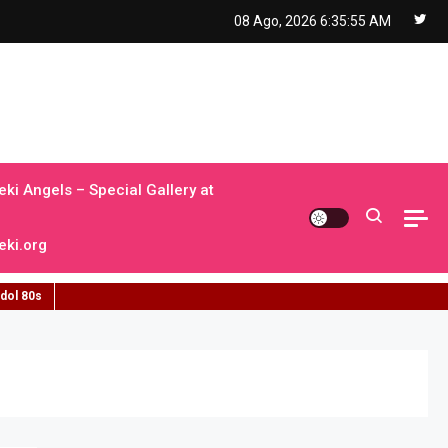
08 Ago, 2026
6:35:56 AM
ki Angels – Special Gallery at
ki.org
idol 80s