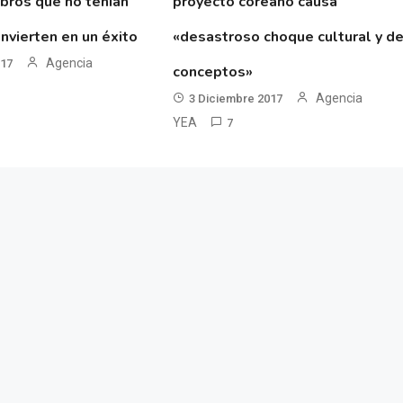
ibros que no tenían
proyecto coreano causa
nvierten en un éxito
«desastroso choque cultural y d
Agencia
017
conceptos»
Agencia
3 Diciembre 2017
YEA
7