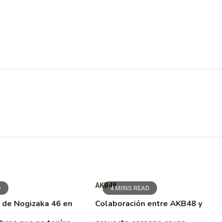
AKB48
D
4 MINS READ
 de Nogizaka 46 en
Colaboración entre AKB48 y