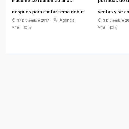
Musume se reúnen 20 años
portadas de l
después para cantar tema debut
ventas y se co
Agencia
17 Diciembre 2017
3 Diciembre 2
YEA
YEA
3
3