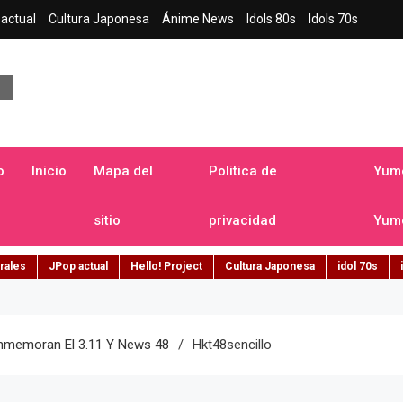
actual
Cultura Japonesa
Ánime News
Idols 80s
Idols 70s
a japonesa en español
o
Inicio
Mapa del
Politica de
Yume
sitio
privacidad
Yume
rales
JPop actual
Hello! Project
Cultura Japonesa
idol 70s
nmemoran El 3.11 Y News 48
Hkt48sencillo