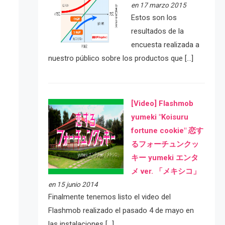
en 17 marzo 2015
Estos son los
resultados de la
encuesta realizada a
nuestro público sobre los productos que […]
[Video] Flashmob
yumeki "Koisuru
fortune cookie" 恋す
るフォーチュンクッ
キー yumeki エンタ
メ ver. 「メキシコ」
en 15 junio 2014
Finalmente tenemos listo el video del
Flashmob realizado el pasado 4 de mayo en
las instalaciones […]