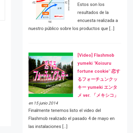
Estos son los
resultados de la
encuesta realizada a
nuestro público sobre los productos que […]
[Video] Flashmob
yumeki "Koisuru
fortune cookie" 恋す
るフォーチュンクッ
e
キー yumeki エンタ
メ ver. 「メキシコ」
en 15 junio 2014
Finalmente tenemos listo el video del
Flashmob realizado el pasado 4 de mayo en
las instalaciones […]