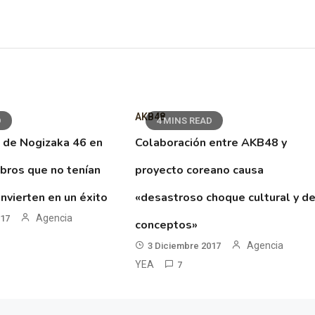
AKB48
D
4 MINS READ
 de Nogizaka 46 en
Colaboración entre AKB48 y
ibros que no tenían
proyecto coreano causa
nvierten en un éxito
«desastroso choque cultural y d
Agencia
017
conceptos»
Agencia
3 Diciembre 2017
YEA
7