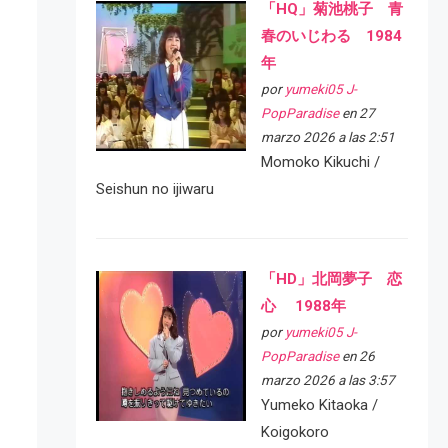
「HQ」菊池桃子 青
春のいじわる 1984
年
por
yumeki05 J-
PopParadise
en 27
marzo 2026 a las 2:51
Momoko Kikuchi /
Seishun no ijiwaru
「HD」北岡夢子 恋
心 1988年
por
yumeki05 J-
PopParadise
en 26
marzo 2026 a las 3:57
Yumeko Kitaoka /
Koigokoro