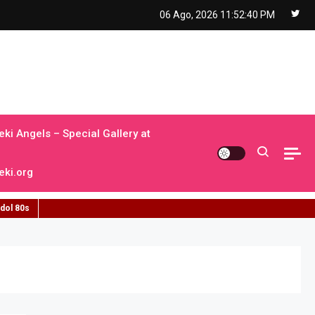
06 Ago, 2026
11:52:41 PM
ki Angels – Special Gallery at
ki.org
idol 80s