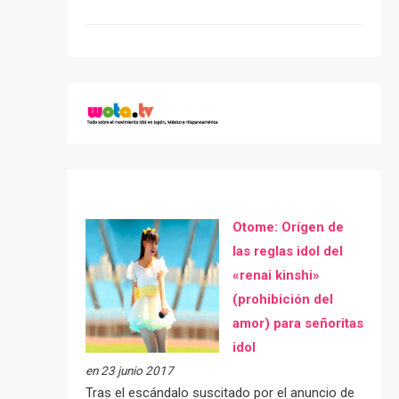
Otome: Orígen de
las reglas idol del
«renai kinshi»
(prohibición del
amor) para señoritas
idol
en 23 junio 2017
Tras el escándalo suscitado por el anuncio de