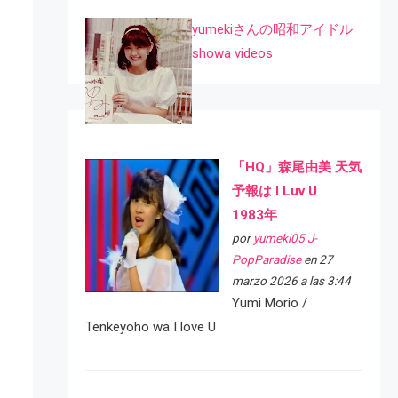
yumekiさんの昭和アイドル
showa videos
「HQ」森尾由美 天気
予報は I Luv U
1983年
por
yumeki05 J-
PopParadise
en 27
marzo 2026 a las 3:44
Yumi Morio /
Tenkeyoho wa I love U