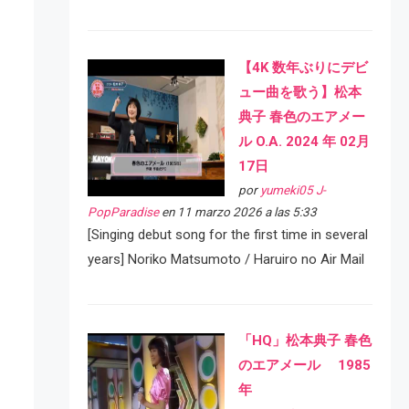
【4K 数年ぶりにデビ
ュー曲を歌う】松本
典子 春色のエアメー
ル O.A. 2024 年 02月
17日
por
yumeki05 J-
PopParadise
en 11 marzo 2026 a las 5:33
[Singing debut song for the first time in several
years] Noriko Matsumoto / Haruiro no Air Mail
「HQ」松本典子 春色
のエアメール 1985
年