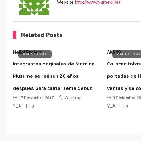
Website
http://www.yumeki.net
Related Posts
Hello! Project
AKB48
4 MINS READ
2 MINS REA
Integrantes originales de Morning
Colocan fotos
Musume se reúnen 20 años
portadas de l
después para cantar tema debut
ventas y se co
Agencia
17 Diciembre 2017
3 Diciembre 2
YEA
YEA
3
3