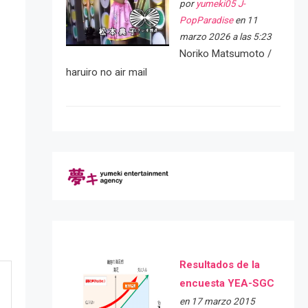
por
yumeki05 J-
PopParadise
en 11
marzo 2026 a las 5:23
Noriko Matsumoto /
haruiro no air mail
Resultados de la
encuesta YEA-SGC
en 17 marzo 2015