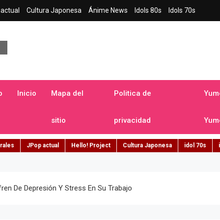
actual
Cultura Japonesa
Ánime News
Idols 80s
Idols 70s
a japonesa en español
o
Inicio
Mapa del
Politica de
Yume
sitio
privacidad
Yume
rales
JPop actual
Hello! Project
Cultura Japonesa
idol 70s
ren De Depresión Y Stress En Su Trabajo