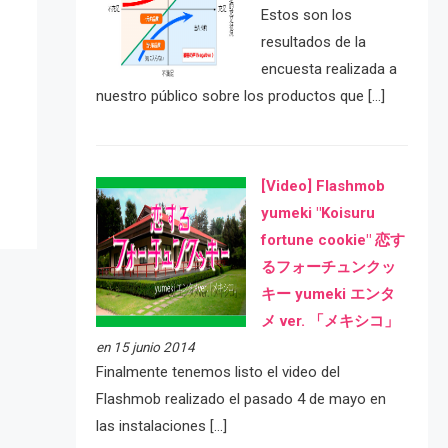
Estos son los
resultados de la
encuesta realizada a
nuestro público sobre los productos que […]
e
[Video] Flashmob
yumeki "Koisuru
fortune cookie" 恋す
るフォーチュンクッ
キー yumeki エンタ
メ ver. 「メキシコ」
en 15 junio 2014
Finalmente tenemos listo el video del
Flashmob realizado el pasado 4 de mayo en
las instalaciones […]