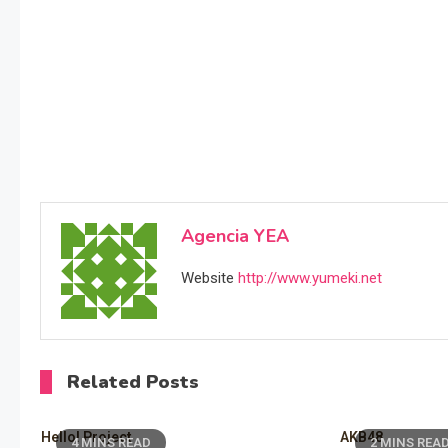
Agencia YEA
Website
http://www.yumeki.net
Related Posts
Hello! Project
AKB48
4 MINS READ
2 MINS REA