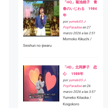
「HQ」菊池桃子 青
春のいじわる 1984
年
por
yumeki05 J-
PopParadise
en 27
marzo 2026 a las 2:51
Momoko Kikuchi /
Seishun no ijiwaru
「HD」北岡夢子 恋
心 1988年
por
yumeki05 J-
PopParadise
en 26
marzo 2026 a las 3:57
Yumeko Kitaoka /
Koigokoro