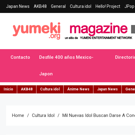
Skip
Japan News
AKB48
General
Cultura idol
Hello! Project
JPop 
to
content
Yumeki Magazine
Jpop y musica idol – Tu portal de jpop, movimiento idol y cultur
Contacto
Desfile 400 años Mexico-
Directori
Japon
Inicio
AKB48
Cultura idol
Ánime News
Japan News
Gene
Home
Cultura Idol
Mil Nuevas Idol Buscan Darse A Con