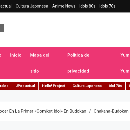
actual
Cultura Japonesa
Ánime News
Idols 80s
Idols 70s
a japonesa en español
o
Inicio
Mapa del
Politica de
Yume
sitio
privacidad
Yume
rales
JPop actual
Hello! Project
Cultura Japonesa
idol 70s
ocer En La Primer «comiket Idol» En Budokan
Chakana-Budokan