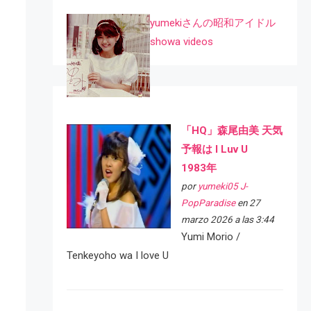
yumekiさんの昭和アイドル
showa videos
「HQ」森尾由美 天気
予報は I Luv U
1983年
por
yumeki05 J-
PopParadise
en 27
marzo 2026 a las 3:44
Yumi Morio /
Tenkeyoho wa I love U