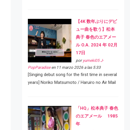
【4K 数年ぶりにデビ
ュー曲を歌う】松本
典子 春色のエアメー
ル O.A. 2024 年 02月
17日
por
yumeki05 J-
PopParadise
en 11 marzo 2026 a las 5:33
[Singing debut song for the first time in several
years] Noriko Matsumoto / Haruiro no Air Mail
「HQ」松本典子 春色
のエアメール 1985
年