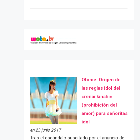
Otome: Orígen de
las reglas idol del
«renai kinshi»
(prohibición del
amor) para señoritas
idol
en 23 junio 2017
Tras el escándalo suscitado por el anuncio de