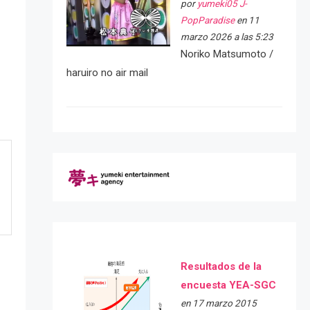
por
yumeki05 J-
PopParadise
en 11
marzo 2026 a las 5:23
Noriko Matsumoto /
haruiro no air mail
Resultados de la
encuesta YEA-SGC
en 17 marzo 2015