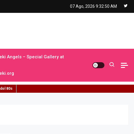
07 Ago, 2026
9:32:51 AM
ki Angels – Special Gallery at
ki.org
idol 80s