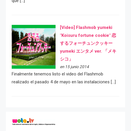
que […]
[Video] Flashmob yumeki
"Koisuru fortune cookie" 恋
するフォーチュンクッキー
yumeki エンタメ ver. 「メキ
シコ」
en 15 junio 2014
Finalmente tenemos listo el video del Flashmob
realizado el pasado 4 de mayo en las instalaciones […]