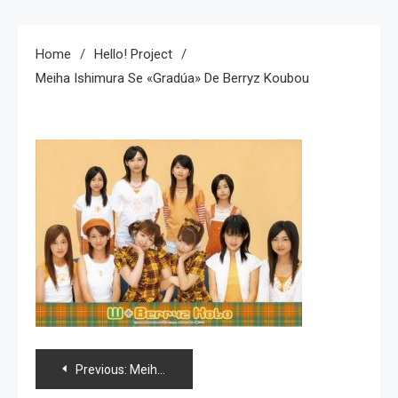
Home
Hello! Project
Meiha Ishimura Se «gradúa» De Berryz Koubou
Navegación
Previous:
Meiha Ishimura se «gradúa» de Berryz Koubou