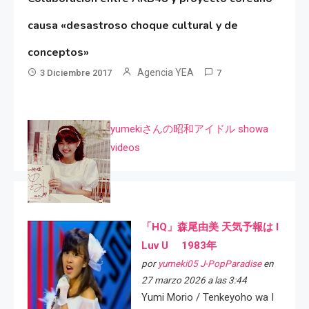
causa «desastroso choque cultural y de
conceptos»
Agencia YEA
3 Diciembre 2017
7
yumekiさんの昭和アイドル showa
videos
「HQ」森尾由美 天気予報は I
Luv U 1983年
por
yumeki05 J-PopParadise
en
27 marzo 2026 a las 3:44
Yumi Morio / Tenkeyoho wa I