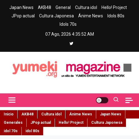
Skip
Japan News
AKB48
General
Cultura idol
Hello! Project
to
JPop actual
Cultura Japonesa
Ánime News
Idols 80s
content
Idols 70s
07 Ago, 2026
4:35:53 AM
Yumeki Magazine
Jpop y musica idol – Tu portal de jpop, movimiento idol y cultura
japonesa en español
Inicio
AKB48
Cultura idol
Ánime News
Japan News
Generales
JPop actual
Hello! Project
Cultura Japonesa
idol 70s
idol 80s