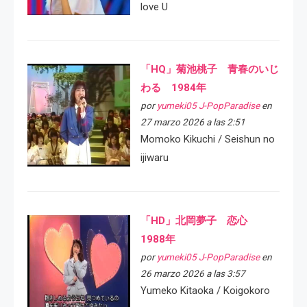
love U
「HQ」菊池桃子 青春のいじ
わる 1984年
por
yumeki05 J-PopParadise
en
27 marzo 2026 a las 2:51
Momoko Kikuchi / Seishun no
ijiwaru
「HD」北岡夢子 恋心
1988年
por
yumeki05 J-PopParadise
en
26 marzo 2026 a las 3:57
Yumeko Kitaoka / Koigokoro