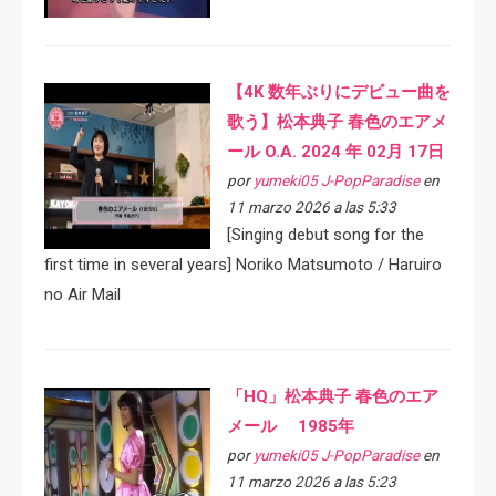
【4K 数年ぶりにデビュー曲を
歌う】松本典子 春色のエアメ
ール O.A. 2024 年 02月 17日
por
yumeki05 J-PopParadise
en
11 marzo 2026 a las 5:33
[Singing debut song for the
first time in several years] Noriko Matsumoto / Haruiro
no Air Mail
「HQ」松本典子 春色のエア
メール 1985年
por
yumeki05 J-PopParadise
en
11 marzo 2026 a las 5:23