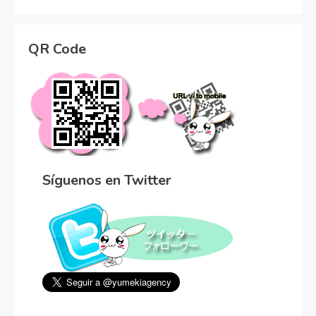
QR Code
Síguenos en Twitter