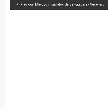
Navegación
Previous:
Mayuyu inicia labor de Seiyuu para «Nerawareta Gakuen»
de
entradas