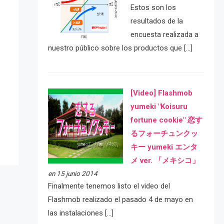
Estos son los
resultados de la
encuesta realizada a
nuestro público sobre los productos que […]
e
[Video] Flashmob
yumeki "Koisuru
fortune cookie" 恋す
るフォーチュンクッ
キー yumeki エンタ
メ ver. 「メキシコ」
en 15 junio 2014
Finalmente tenemos listo el video del
Flashmob realizado el pasado 4 de mayo en
las instalaciones […]