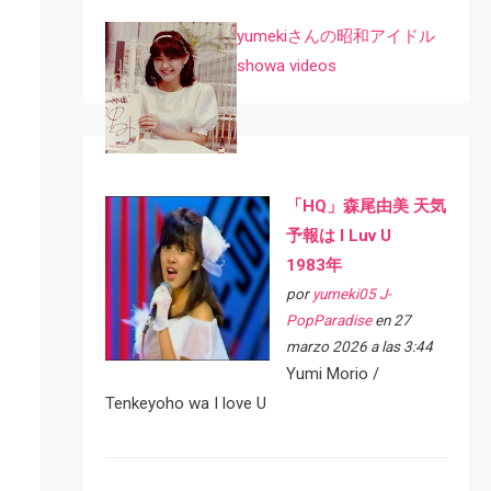
yumekiさんの昭和アイドル
showa videos
「HQ」森尾由美 天気
予報は I Luv U
1983年
por
yumeki05 J-
PopParadise
en 27
marzo 2026 a las 3:44
Yumi Morio /
Tenkeyoho wa I love U