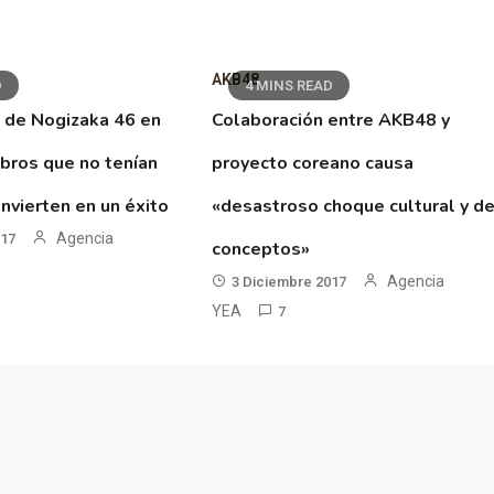
AKB48
D
4 MINS READ
 de Nogizaka 46 en
Colaboración entre AKB48 y
ibros que no tenían
proyecto coreano causa
nvierten en un éxito
«desastroso choque cultural y d
Agencia
017
conceptos»
Agencia
3 Diciembre 2017
YEA
7