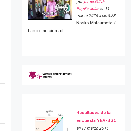
por
yumeki05 J-
PopParadise
en 11
marzo 2026 a las 5:23
Noriko Matsumoto /
haruiro no air mail
Resultados de la
encuesta YEA-SGC
en 17 marzo 2015