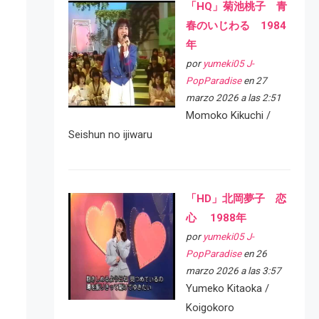
「HQ」菊池桃子 青
春のいじわる 1984
年
por
yumeki05 J-
PopParadise
en 27
marzo 2026 a las 2:51
Momoko Kikuchi /
Seishun no ijiwaru
「HD」北岡夢子 恋
心 1988年
por
yumeki05 J-
PopParadise
en 26
marzo 2026 a las 3:57
Yumeko Kitaoka /
Koigokoro