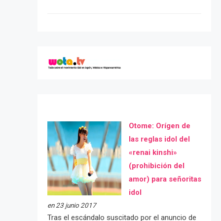
Otome: Orígen de
las reglas idol del
«renai kinshi»
(prohibición del
amor) para señoritas
idol
en 23 junio 2017
Tras el escándalo suscitado por el anuncio de