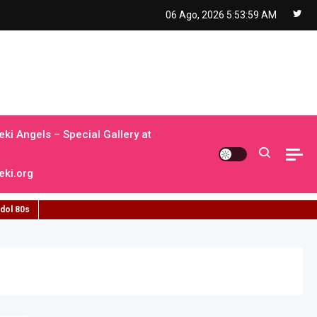
06 Ago, 2026
5:54:00 AM
ki Angels – Special Gallery at
ki.org
idol 80s