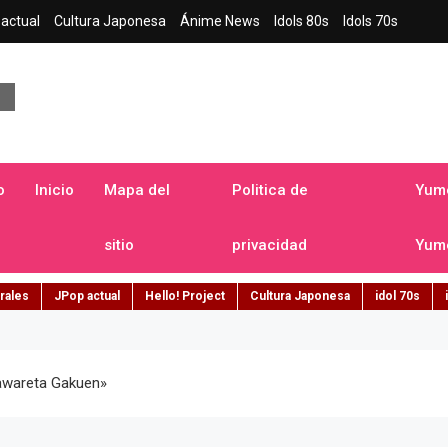
actual
Cultura Japonesa
Ánime News
Idols 80s
Idols 70s
a japonesa en español
o
Inicio
Mapa del
Politica de
Yume
sitio
privacidad
Yume
rales
JPop actual
Hello! Project
Cultura Japonesa
idol 70s
rawareta Gakuen»