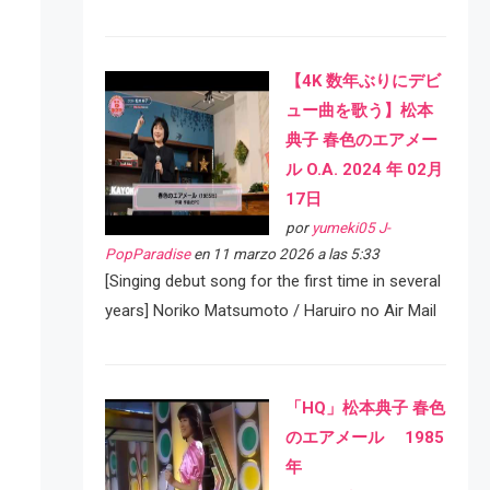
【4K 数年ぶりにデビ
ュー曲を歌う】松本
典子 春色のエアメー
ル O.A. 2024 年 02月
17日
por
yumeki05 J-
PopParadise
en 11 marzo 2026 a las 5:33
[Singing debut song for the first time in several
years] Noriko Matsumoto / Haruiro no Air Mail
「HQ」松本典子 春色
のエアメール 1985
年