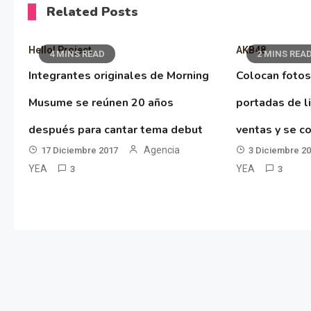
Related Posts
Hello! Project
AKB48
4 MINS READ
2 MINS REA
Integrantes originales de Morning
Colocan fotos
Musume se reúnen 20 años
portadas de l
después para cantar tema debut
ventas y se co
Agencia
17 Diciembre 2017
3 Diciembre 2
YEA
YEA
3
3