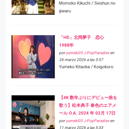
Momoko Kikuchi / Seishun no
ijiwaru
「HD」北岡夢子 恋心
1988年
por
yumeki05 J-PopParadise
en
26 marzo 2026 a las 3:57
Yumeko Kitaoka / Koigokoro
【4K 数年ぶりにデビュー曲を
歌う】松本典子 春色のエアメ
ール O.A. 2024 年 02月 17日
por
yumeki05 J-PopParadise
en
11 marzo 2026 a las 5:33