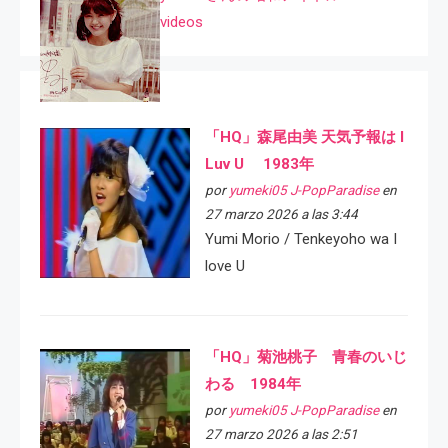
videos
「HQ」森尾由美 天気予報は I
Luv U 1983年
por
yumeki05 J-PopParadise
en
27 marzo 2026 a las 3:44
Yumi Morio / Tenkeyoho wa I
love U
「HQ」菊池桃子 青春のいじ
わる 1984年
por
yumeki05 J-PopParadise
en
27 marzo 2026 a las 2:51