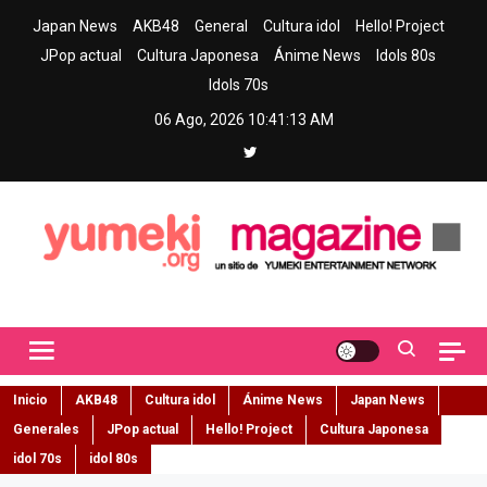
Skip
Japan News
AKB48
General
Cultura idol
Hello! Project
to
JPop actual
Cultura Japonesa
Ánime News
Idols 80s
content
Idols 70s
06 Ago, 2026
10:41:14 AM
Yumeki Magazine
Jpop y musica idol – Tu portal de jpop, movimiento idol y cultura
japonesa en español
Inicio
AKB48
Cultura idol
Ánime News
Japan News
Generales
JPop actual
Hello! Project
Cultura Japonesa
idol 70s
idol 80s