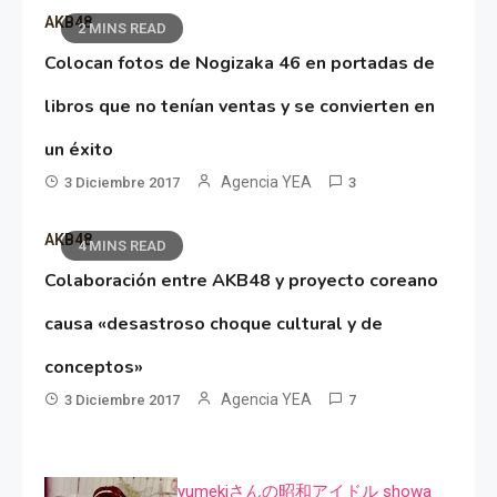
AKB48
2 MINS READ
Colocan fotos de Nogizaka 46 en portadas de
libros que no tenían ventas y se convierten en
un éxito
Agencia YEA
3 Diciembre 2017
3
AKB48
4 MINS READ
Colaboración entre AKB48 y proyecto coreano
causa «desastroso choque cultural y de
conceptos»
Agencia YEA
3 Diciembre 2017
7
yumekiさんの昭和アイドル showa