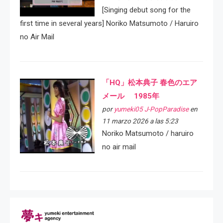
[Singing debut song for the
first time in several years] Noriko Matsumoto / Haruiro
no Air Mail
「HQ」松本典子 春色のエア
メール 1985年
por
yumeki05 J-PopParadise
en
11 marzo 2026 a las 5:23
Noriko Matsumoto / haruiro
no air mail