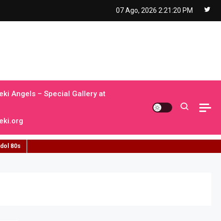
07 Ago, 2026
2:21:21 PM
ki Angels – Special Gallery at
ki.org
idol 80s