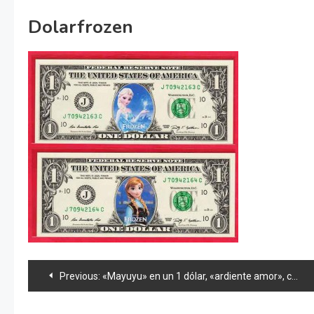
Dolarfrozen
Navegación
Previous:
«Mayuyu» en un 1 dólar, «ardiente amor», calendario YJ 2015 y news48
de