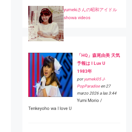
yumekiさんの昭和アイドル
showa videos
「HQ」森尾由美 天気
予報は I Luv U
1983年
por
yumeki05 J-
PopParadise
en 27
marzo 2026 a las 3:44
Yumi Morio /
Tenkeyoho wa I love U