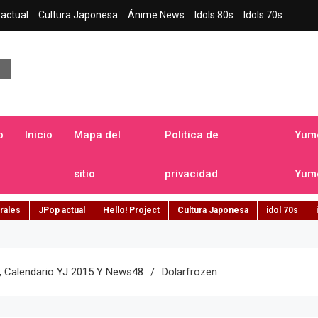
actual
Cultura Japonesa
Ánime News
Idols 80s
Idols 70s
a japonesa en español
o
Inicio
Mapa del
Politica de
Yume
sitio
privacidad
Yume
rales
JPop actual
Hello! Project
Cultura Japonesa
idol 70s
, Calendario YJ 2015 Y News48
Dolarfrozen