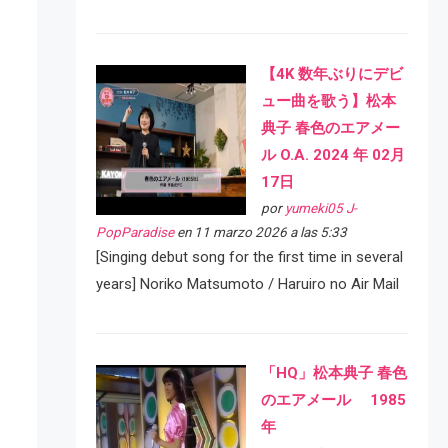
【4K 数年ぶりにデビ
ュー曲を歌う】松本
典子 春色のエアメー
ル O.A. 2024 年 02月
17日
por
yumeki05 J-
PopParadise
en 11 marzo 2026 a las 5:33
[Singing debut song for the first time in several
years] Noriko Matsumoto / Haruiro no Air Mail
「HQ」松本典子 春色
のエアメール 1985
年