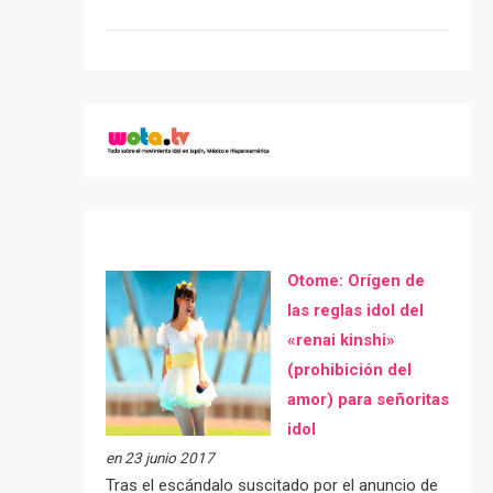
Otome: Orígen de
las reglas idol del
«renai kinshi»
(prohibición del
amor) para señoritas
idol
en 23 junio 2017
Tras el escándalo suscitado por el anuncio de