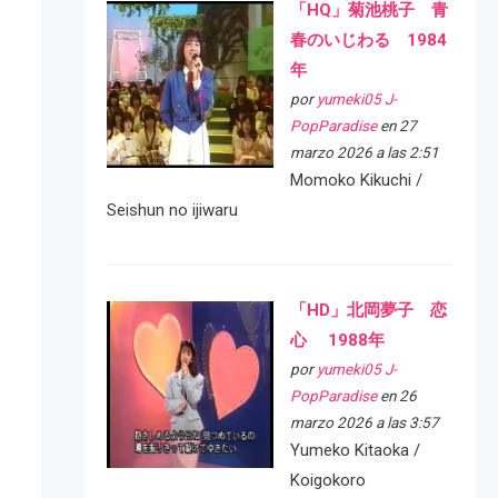
「HQ」菊池桃子 青
春のいじわる 1984
年
por
yumeki05 J-
PopParadise
en 27
marzo 2026 a las 2:51
Momoko Kikuchi /
Seishun no ijiwaru
「HD」北岡夢子 恋
心 1988年
por
yumeki05 J-
PopParadise
en 26
marzo 2026 a las 3:57
Yumeko Kitaoka /
Koigokoro