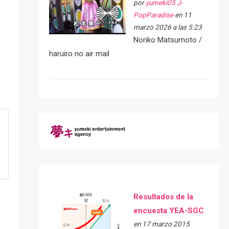
por
yumeki05 J-
PopParadise
en 11
marzo 2026 a las 5:23
Noriko Matsumoto /
haruiro no air mail
Resultados de la
encuesta YEA-SGC
en 17 marzo 2015