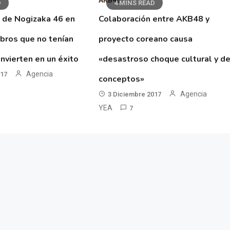
AKB48
D
4 MINS READ
 de Nogizaka 46 en
Colaboración entre AKB48 y
ibros que no tenían
proyecto coreano causa
nvierten en un éxito
«desastroso choque cultural y d
Agencia
017
conceptos»
Agencia
3 Diciembre 2017
YEA
7