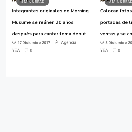
Hello! Project
AKB48
4 MINS READ
2 MINS REA
Integrantes originales de Morning
Colocan fotos
Musume se reúnen 20 años
portadas de l
después para cantar tema debut
ventas y se co
Agencia
17 Diciembre 2017
3 Diciembre 2
YEA
YEA
3
3