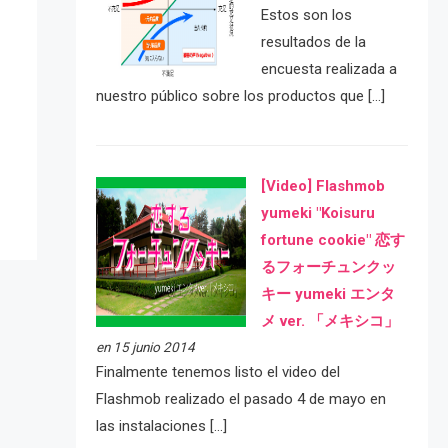
Estos son los
resultados de la
encuesta realizada a
nuestro público sobre los productos que […]
e
[Video] Flashmob
yumeki "Koisuru
fortune cookie" 恋す
るフォーチュンクッ
キー yumeki エンタ
メ ver. 「メキシコ」
en 15 junio 2014
Finalmente tenemos listo el video del
Flashmob realizado el pasado 4 de mayo en
las instalaciones […]