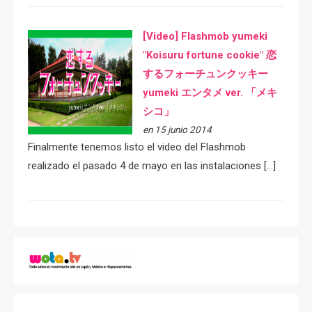
[Video] Flashmob yumeki
"Koisuru fortune cookie" 恋
するフォーチュンクッキー
yumeki エンタメ ver. 「メキ
シコ」
en 15 junio 2014
Finalmente tenemos listo el video del Flashmob
realizado el pasado 4 de mayo en las instalaciones […]