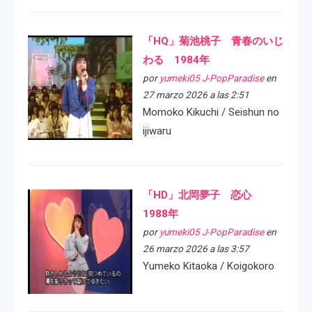
「HQ」菊池桃子 青春のいじ
わる 1984年
por
yumeki05 J-PopParadise
en
27 marzo 2026 a las 2:51
Momoko Kikuchi / Seishun no
ijiwaru
「HD」北岡夢子 恋心
1988年
por
yumeki05 J-PopParadise
en
26 marzo 2026 a las 3:57
Yumeko Kitaoka / Koigokoro