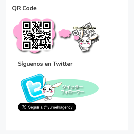
QR Code
Síguenos en Twitter