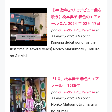
【4K 数年ぶりにデビュー曲を
歌う】松本典子 春色のエアメ
ール O.A. 2024 年 02月 17日
por
yumeki05 J-PopParadise
en
11 marzo 2026 a las 5:33
[Singing debut song for the
first time in several years] Noriko Matsumoto / Haruiro
no Air Mail
「HQ」松本典子 春色のエア
メール 1985年
por
yumeki05 J-PopParadise
en
11 marzo 2026 a las 5:23
Noriko Matsumoto / haruiro
no air mail