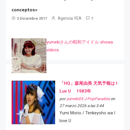
conceptos»
Agencia YEA
3 Diciembre 2017
7
yumekiさんの昭和アイドル showa
videos
「HQ」森尾由美 天気予報は I
Luv U 1983年
por
yumeki05 J-PopParadise
en
27 marzo 2026 a las 3:44
Yumi Morio / Tenkeyoho wa I
love U