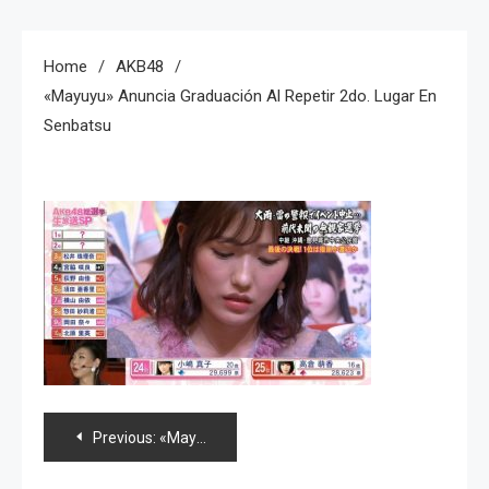
Home
AKB48
«Mayuyu» Anuncia Graduación Al Repetir 2do. Lugar En
Senbatsu
Navegación
Previous:
«Mayuyu» anuncia graduación al repetir 2do. lugar en Senbatsu
de