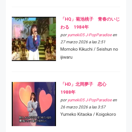
「HQ」菊池桃子 青春のいじ
わる 1984年
por
yumeki05 J-PopParadise
en
27 marzo 2026 a las 2:51
Momoko Kikuchi / Seishun no
ijiwaru
「HD」北岡夢子 恋心
1988年
por
yumeki05 J-PopParadise
en
26 marzo 2026 a las 3:57
Yumeko Kitaoka / Koigokoro