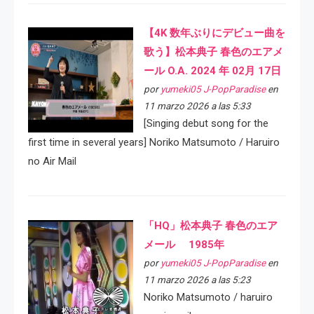
【4K 数年ぶりにデビュー曲を
歌う】松本典子 春色のエアメ
ール O.A. 2024 年 02月 17日
por
yumeki05 J-PopParadise
en
11 marzo 2026 a las 5:33
[Singing debut song for the
first time in several years] Noriko Matsumoto / Haruiro
no Air Mail
「HQ」松本典子 春色のエア
メール 1985年
por
yumeki05 J-PopParadise
en
11 marzo 2026 a las 5:23
Noriko Matsumoto / haruiro