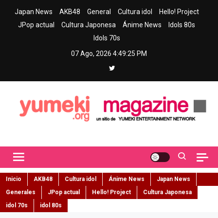
Skip
Japan News
AKB48
General
Cultura idol
Hello! Project
to
JPop actual
Cultura Japonesa
Ánime News
Idols 80s
content
Idols 70s
07 Ago, 2026
4:49:26 PM
Yumeki Magazine
Jpop y musica idol – Tu portal de jpop, movimiento idol y cultura
japonesa en español
Inicio
AKB48
Cultura idol
Ánime News
Japan News
Generales
JPop actual
Hello! Project
Cultura Japonesa
idol 70s
idol 80s