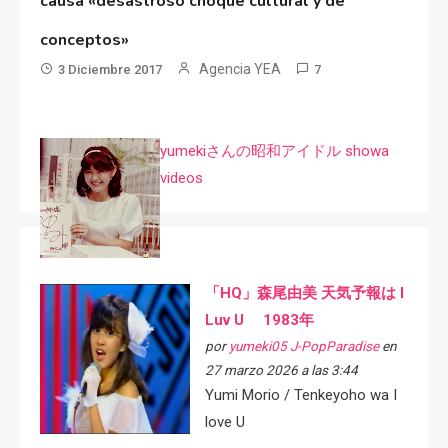
causa «desastroso choque cultural y de
conceptos»
Agencia YEA
3 Diciembre 2017
7
yumekiさんの昭和アイドル showa
videos
「HQ」森尾由美 天気予報は I
Luv U 1983年
por
yumeki05 J-PopParadise
en
27 marzo 2026 a las 3:44
Yumi Morio / Tenkeyoho wa I
love U