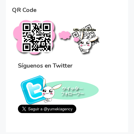
QR Code
Síguenos en Twitter