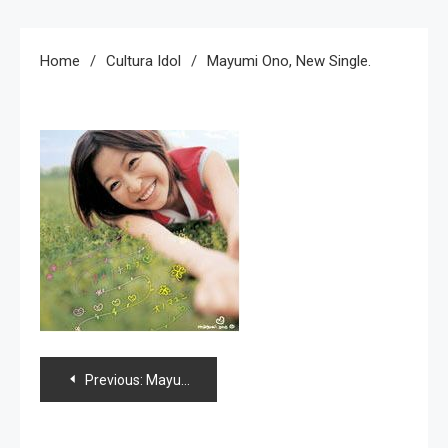
Home
Cultura Idol
Mayumi Ono, New Single.
Navegación
Previous:
Mayumi Ono, new single.
de