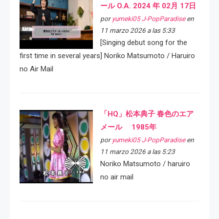
ール O.A. 2024 年 02月 17日
por
yumeki05 J-PopParadise
en
11 marzo 2026 a las 5:33
[Singing debut song for the
first time in several years] Noriko Matsumoto / Haruiro
no Air Mail
「HQ」松本典子 春色のエア
メール 1985年
por
yumeki05 J-PopParadise
en
11 marzo 2026 a las 5:23
Noriko Matsumoto / haruiro
no air mail