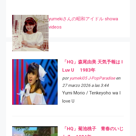
yumekiさんの昭和アイドル showa
videos
「HQ」森尾由美 天気予報は I
Luv U 1983年
por
yumeki05 J-PopParadise
en
27 marzo 2026 a las 3:44
Yumi Morio / Tenkeyoho wa I
love U
「HQ」菊池桃子 青春のいじ