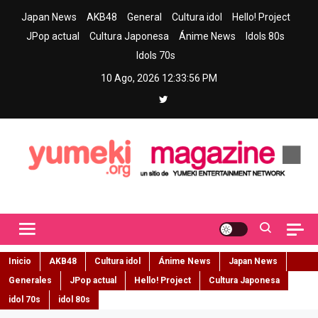
Skip
Japan News
AKB48
General
Cultura idol
Hello! Project
to
JPop actual
Cultura Japonesa
Ánime News
Idols 80s
content
Idols 70s
10 Ago, 2026
12:33:57 PM
Yumeki Magazine
Jpop y musica idol – Tu portal de jpop, movimiento idol y cultura
japonesa en español
Inicio
AKB48
Cultura idol
Ánime News
Japan News
Generales
JPop actual
Hello! Project
Cultura Japonesa
idol 70s
idol 80s