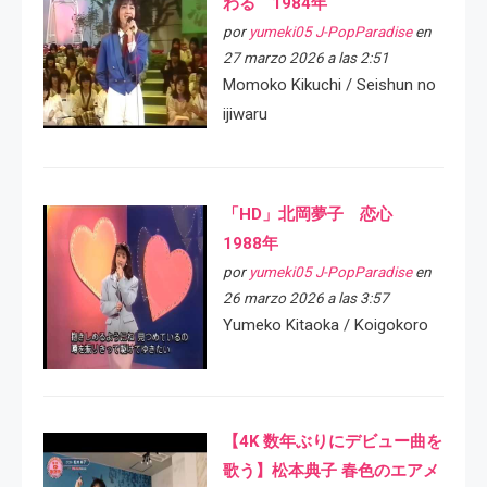
わる 1984年
por
yumeki05 J-PopParadise
en
27 marzo 2026 a las 2:51
Momoko Kikuchi / Seishun no
ijiwaru
「HD」北岡夢子 恋心
1988年
por
yumeki05 J-PopParadise
en
26 marzo 2026 a las 3:57
Yumeko Kitaoka / Koigokoro
【4K 数年ぶりにデビュー曲を
歌う】松本典子 春色のエアメ