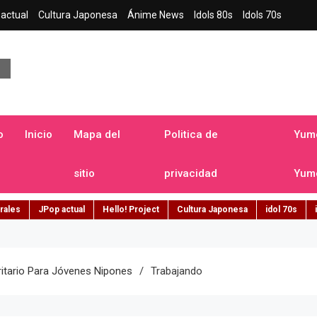
actual
Cultura Japonesa
Ánime News
Idols 80s
Idols 70s
a japonesa en español
o
Inicio
Mapa del
Politica de
Yume
sitio
privacidad
Yume
rales
JPop actual
Hello! Project
Cultura Japonesa
idol 70s
ritario Para Jóvenes Nipones
Trabajando