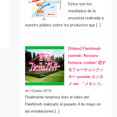
Estos son los
e
resultados de la
encuesta realizada a
nuestro público sobre los productos que […]
[Video] Flashmob
yumeki "Koisuru
fortune cookie" 恋す
るフォーチュンクッ
キー yumeki エンタ
メ ver. 「メキシコ」
en 15 junio 2014
Finalmente tenemos listo el video del
Flashmob realizado el pasado 4 de mayo en
las instalaciones […]