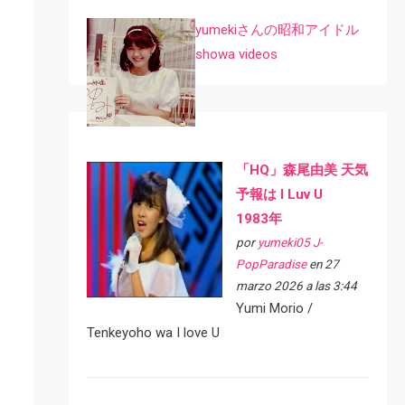
yumekiさんの昭和アイドル
showa videos
「HQ」森尾由美 天気
予報は I Luv U
1983年
por
yumeki05 J-
PopParadise
en 27
marzo 2026 a las 3:44
Yumi Morio /
Tenkeyoho wa I love U