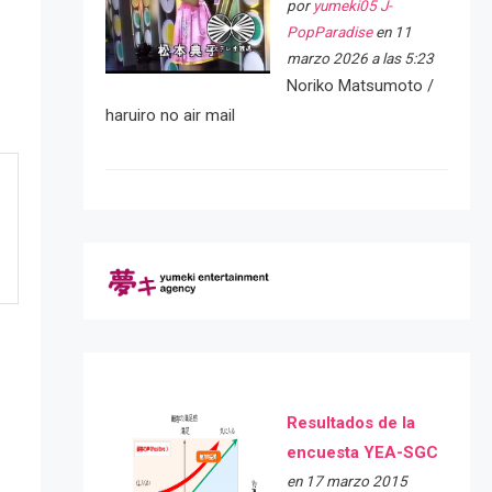
por
yumeki05 J-
PopParadise
en 11
marzo 2026 a las 5:23
Noriko Matsumoto /
haruiro no air mail
Resultados de la
encuesta YEA-SGC
en 17 marzo 2015