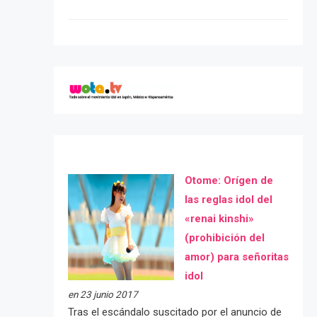
Otome: Orígen de
las reglas idol del
«renai kinshi»
(prohibición del
amor) para señoritas
idol
en 23 junio 2017
Tras el escándalo suscitado por el anuncio de