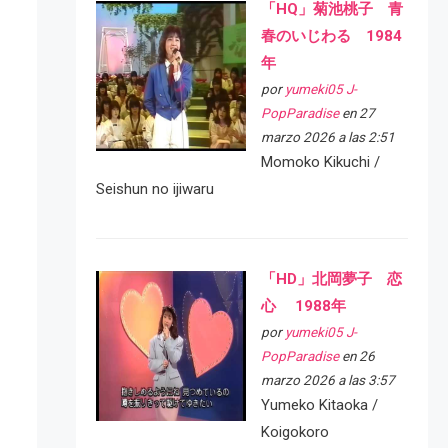
「HQ」菊池桃子 青
春のいじわる 1984
年
por
yumeki05 J-
PopParadise
en 27
marzo 2026 a las 2:51
Momoko Kikuchi /
Seishun no ijiwaru
「HD」北岡夢子 恋
心 1988年
por
yumeki05 J-
PopParadise
en 26
marzo 2026 a las 3:57
Yumeko Kitaoka /
Koigokoro