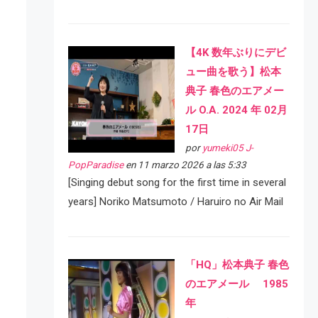
【4K 数年ぶりにデビ
ュー曲を歌う】松本
典子 春色のエアメー
ル O.A. 2024 年 02月
17日
por
yumeki05 J-
PopParadise
en 11 marzo 2026 a las 5:33
[Singing debut song for the first time in several
years] Noriko Matsumoto / Haruiro no Air Mail
「HQ」松本典子 春色
のエアメール 1985
年