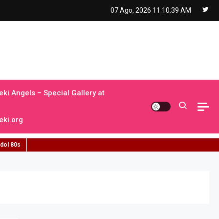
07 Ago, 2026
11:10:40 AM
ki Angels – Special Gallery at
ki.org
idol 80s