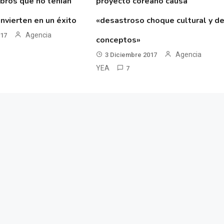
ibros que no tenían
proyecto coreano causa
nvierten en un éxito
«desastroso choque cultural y d
Agencia
017
conceptos»
Agencia
3 Diciembre 2017
YEA
7