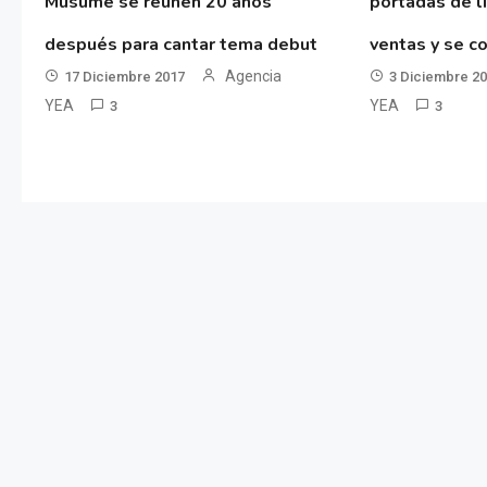
Musume se reúnen 20 años
portadas de l
después para cantar tema debut
ventas y se co
Agencia
17 Diciembre 2017
3 Diciembre 2
YEA
YEA
3
3