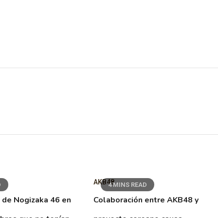
AKB48
D
4 MINS READ
 de Nogizaka 46 en
Colaboración entre AKB48 y