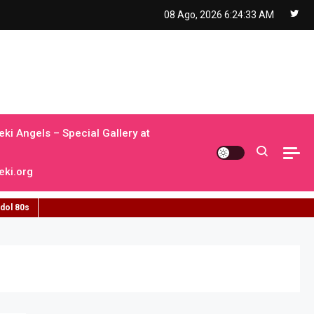
08 Ago, 2026
6:24:33 AM
ki Angels – Special Gallery at
ki.org
idol 80s