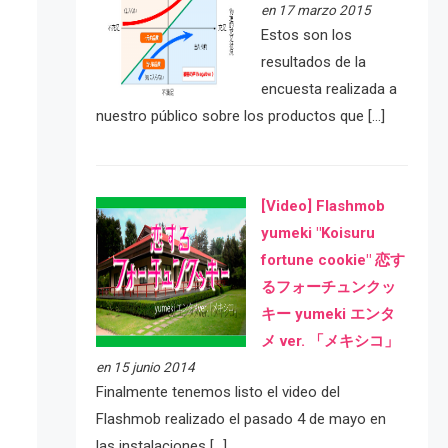
en 17 marzo 2015
Estos son los
resultados de la
encuesta realizada a
nuestro público sobre los productos que […]
[Video] Flashmob
yumeki "Koisuru
fortune cookie" 恋す
るフォーチュンクッ
キー yumeki エンタ
メ ver. 「メキシコ」
en 15 junio 2014
Finalmente tenemos listo el video del
Flashmob realizado el pasado 4 de mayo en
las instalaciones […]