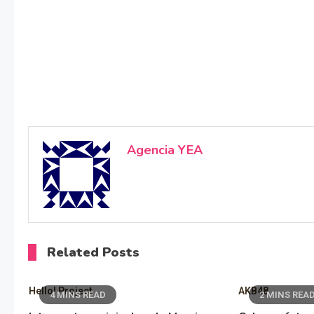
Agencia YEA
Related Posts
Hello! Project
AKB48
4 MINS READ
2 MINS REA