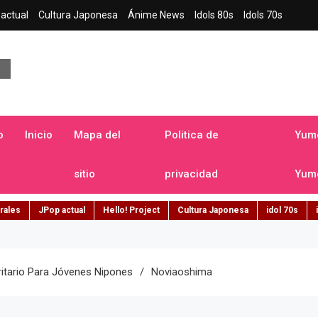
actual
Cultura Japonesa
Ánime News
Idols 80s
Idols 70s
a japonesa en español
o
Inicio
Mapa del
Politica de
Yume
sitio
privacidad
Yume
rales
JPop actual
Hello! Project
Cultura Japonesa
idol 70s
ritario Para Jóvenes Nipones
Noviaoshima