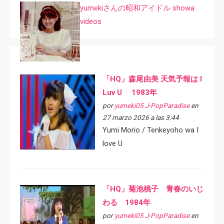
yumekiさんの昭和アイドル showa
videos
「HQ」森尾由美 天気予報は I
Luv U 1983年
por
yumeki05 J-PopParadise
en
27 marzo 2026 a las 3:44
Yumi Morio / Tenkeyoho wa I
love U
「HQ」菊池桃子 青春のいじ
わる 1984年
por
yumeki05 J-PopParadise
en