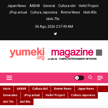
Skip
Japan News
AKB48
General
Cultura idol
Hello! Project
to
JPop actual
Cultura Japonesa
Ánime News
Idols 80s
content
Idols 70s
06 Ago, 2026
2:57:50 AM
Yumeki Magazine
Jpop y musica idol – Tu portal de jpop, movimiento idol y cultura
japonesa en español
Inicio
AKB48
Cultura idol
Ánime News
Japan News
Generales
JPop actual
Hello! Project
Cultura Japonesa
idol 70s
idol 80s