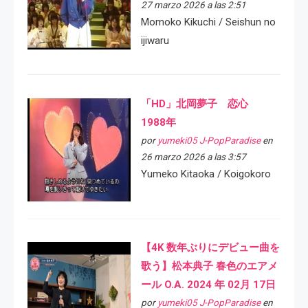
27 marzo 2026 a las 2:51
Momoko Kikuchi / Seishun no
ijiwaru
「HD」北岡夢子 恋心
1988年
por
yumeki05 J-PopParadise
en
26 marzo 2026 a las 3:57
Yumeko Kitaoka / Koigokoro
【4K 数年ぶりにデビュー曲を
歌う】松本典子 春色のエアメ
ール O.A. 2024 年 02月 17日
por
yumeki05 J-PopParadise
en