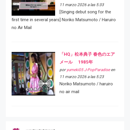
11 marzo 2026 a las 5:33
[Singing debut song for the
first time in several years] Noriko Matsumoto / Haruiro
no Air Mail
「HQ」松本典子 春色のエア
メール 1985年
por
yumeki05 J-PopParadise
en
11 marzo 2026 a las 5:23
Noriko Matsumoto / haruiro
no air mail