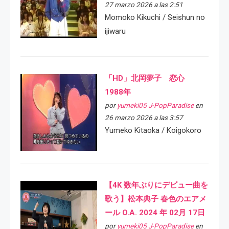
27 marzo 2026 a las 2:51
Momoko Kikuchi / Seishun no
ijiwaru
「HD」北岡夢子 恋心
1988年
por
yumeki05 J-PopParadise
en
26 marzo 2026 a las 3:57
Yumeko Kitaoka / Koigokoro
【4K 数年ぶりにデビュー曲を
歌う】松本典子 春色のエアメ
ール O.A. 2024 年 02月 17日
por
yumeki05 J-PopParadise
en