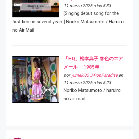
11 marzo 2026 a las 5:33
[Singing debut song for the
first time in several years] Noriko Matsumoto / Haruiro
no Air Mail
「HQ」松本典子 春色のエア
メール 1985年
por
yumeki05 J-PopParadise
en
11 marzo 2026 a las 5:23
Noriko Matsumoto / haruiro
no air mail