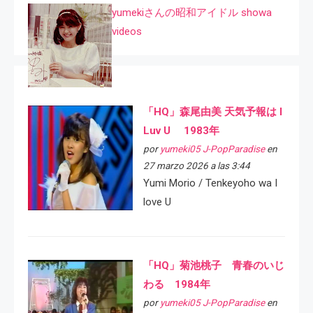
yumekiさんの昭和アイドル showa
videos
「HQ」森尾由美 天気予報は I
Luv U 1983年
por
yumeki05 J-PopParadise
en
27 marzo 2026 a las 3:44
Yumi Morio / Tenkeyoho wa I
love U
「HQ」菊池桃子 青春のいじ
わる 1984年
por
yumeki05 J-PopParadise
en