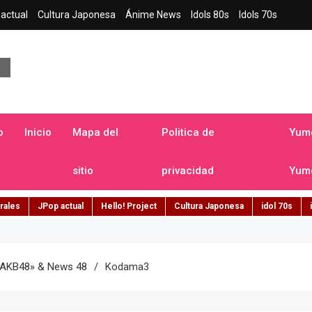
actual
Cultura Japonesa
Ánime News
Idols 80s
Idols 70s
a japonesa en español
o
Inicio
Mapa del
Politica de
Yume
sitio
privacidad
Yume
rales
JPop actual
Hello! Project
Cultura Japonesa
idol 70s
 AKB48» & News 48
Kodama3