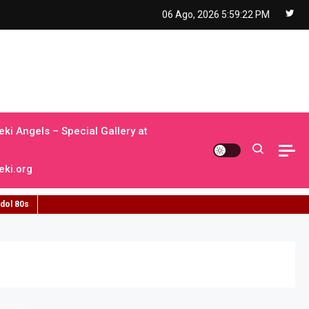
06 Ago, 2026
5:59:23 PM
ki Angels – Special Gallery at
ki.org
idol 80s