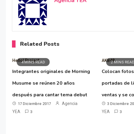
Agencia YEA
Related Posts
Hello! Project
AKB48
4 MINS READ
2 MINS REA
Integrantes originales de Morning
Colocan fotos
Musume se reúnen 20 años
portadas de l
después para cantar tema debut
ventas y se co
Agencia
17 Diciembre 2017
3 Diciembre 2
YEA
YEA
3
3