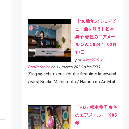
【4K 数年ぶりにデビ
ュー曲を歌う】松本
典子 春色のエアメー
ル O.A. 2024 年 02月
17日
por
yumeki05 J-
PopParadise
en 11 marzo 2026 a las 5:33
[Singing debut song for the first time in several
years] Noriko Matsumoto / Haruiro no Air Mail
「HQ」松本典子 春色
のエアメール 1985
年