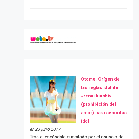
Otome: Orígen de
las reglas idol del
«renai kinshi»
(prohibición del
amor) para señoritas
idol
en 23 junio 2017
Tras el escándalo suscitado por el anuncio de