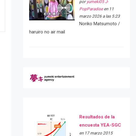
por
yumeki05 J-
PopParadise
en 11
marzo 2026 a las 5:23
Noriko Matsumoto /
haruiro no air mail
e
Resultados de la
encuesta YEA-SGC
en 17 marzo 2015