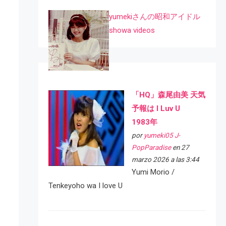
yumekiさんの昭和アイドル
showa videos
「HQ」森尾由美 天気
予報は I Luv U
1983年
por
yumeki05 J-
PopParadise
en 27
marzo 2026 a las 3:44
Yumi Morio /
Tenkeyoho wa I love U