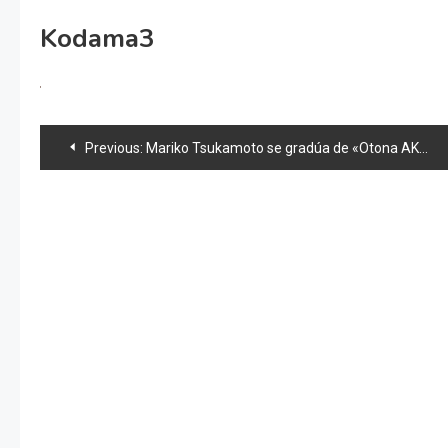
Kodama3
Navegación
Previous:
Mariko Tsukamoto se gradúa de «Otona AKB48» & news 48
de
entradas