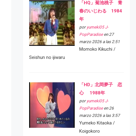
「HQ」菊池桃子 青
春のいじわる 1984
年
por
yumeki05 J-
PopParadise
en 27
marzo 2026 a las 2:51
Momoko Kikuchi /
Seishun no ijiwaru
「HD」北岡夢子 恋
心 1988年
por
yumeki05 J-
PopParadise
en 26
marzo 2026 a las 3:57
Yumeko Kitaoka /
Koigokoro