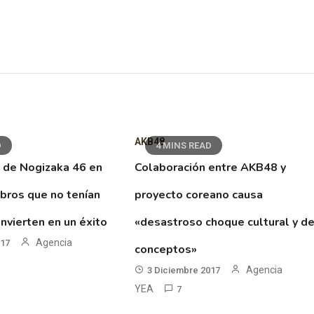
AKB48
D
4 MINS READ
 de Nogizaka 46 en
Colaboración entre AKB48 y
ibros que no tenían
proyecto coreano causa
nvierten en un éxito
«desastroso choque cultural y d
Agencia
017
conceptos»
Agencia
3 Diciembre 2017
YEA
7