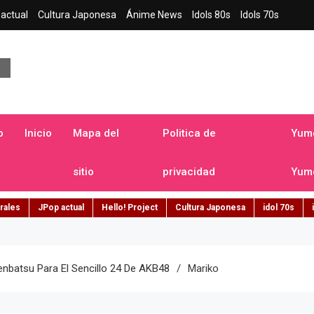
actual
Cultura Japonesa
Ánime News
Idols 80s
Idols 70s
a japonesa en español
o
Inicio
Mapa del
Politica de
Yume
sitio
privacidad
Yume
rales
JPop actual
Hello! Project
Cultura Japonesa
idol 70s
nbatsu Para El Sencillo 24 De AKB48
Mariko