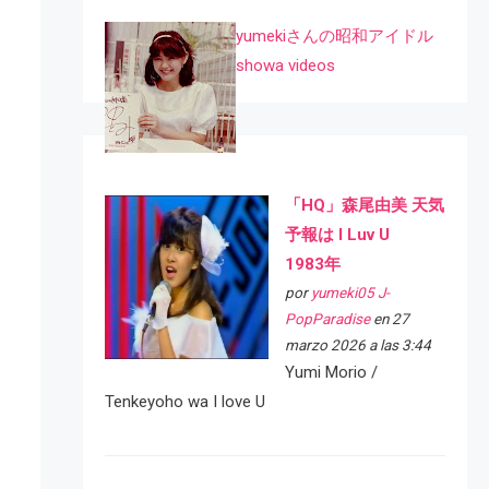
yumekiさんの昭和アイドル
showa videos
「HQ」森尾由美 天気
予報は I Luv U
1983年
por
yumeki05 J-
PopParadise
en 27
marzo 2026 a las 3:44
Yumi Morio /
Tenkeyoho wa I love U