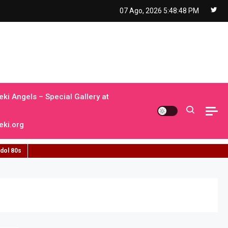
07 Ago, 2026
5:48:49 PM
ki Angels – Special Gallery at
ki.org
idol 80s