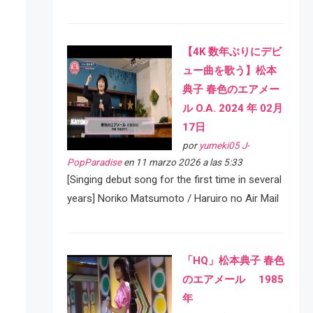
【4K 数年ぶりにデビ
ュー曲を歌う】松本
典子 春色のエアメー
ル O.A. 2024 年 02月
17日
por
yumeki05 J-
PopParadise
en 11 marzo 2026 a las 5:33
[Singing debut song for the first time in several
years] Noriko Matsumoto / Haruiro no Air Mail
「HQ」松本典子 春色
のエアメール 1985
年