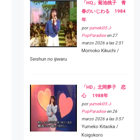
「HQ」菊池桃子 青
春のいじわる 1984
年
por
yumeki05 J-
PopParadise
en 27
marzo 2026 a las 2:51
Momoko Kikuchi /
Seishun no ijiwaru
「HD」北岡夢子 恋
心 1988年
por
yumeki05 J-
PopParadise
en 26
marzo 2026 a las 3:57
Yumeko Kitaoka /
Koigokoro