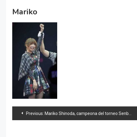
Mariko
Navegación
Previous:
Mariko Shinoda, campeona del torneo Senbatsu para el sencillo 24 de AKB48
de