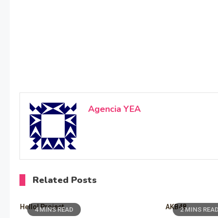
Agencia YEA
Related Posts
Hello! Project
AKB48
4 MINS READ
2 MINS REA