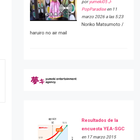
por
yumeki05 J-
PopParadise
en 11
marzo 2026 a las 5:23
Noriko Matsumoto /
haruiro no air mail
Resultados de la
encuesta YEA-SGC
en 17 marzo 2015