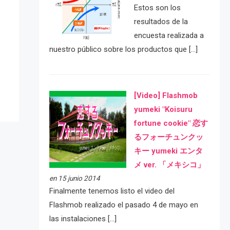
Estos son los
resultados de la
encuesta realizada a
e
nuestro público sobre los productos que […]
[Video] Flashmob
yumeki "Koisuru
fortune cookie" 恋す
るフォーチュンクッ
キー yumeki エンタ
メ ver. 「メキシコ」
en 15 junio 2014
Finalmente tenemos listo el video del
Flashmob realizado el pasado 4 de mayo en
las instalaciones […]