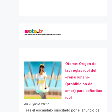
Otome: Orígen de
las reglas idol del
«renai kinshi»
(prohibición del
amor) para señoritas
idol
en 23 junio 2017
Tras el escándalo suscitado por el anuncio de