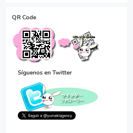
QR Code
Síguenos en Twitter