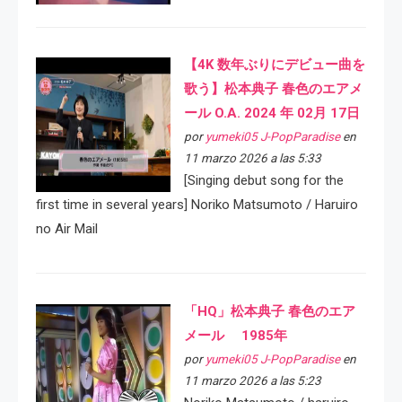
【4K 数年ぶりにデビュー曲を
歌う】松本典子 春色のエアメ
ール O.A. 2024 年 02月 17日
por
yumeki05 J-PopParadise
en
11 marzo 2026 a las 5:33
[Singing debut song for the
first time in several years] Noriko Matsumoto / Haruiro
no Air Mail
「HQ」松本典子 春色のエア
メール 1985年
por
yumeki05 J-PopParadise
en
11 marzo 2026 a las 5:23