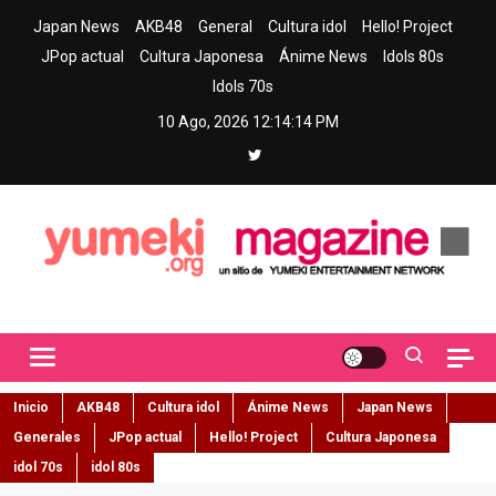
Skip
Japan News
AKB48
General
Cultura idol
Hello! Project
to
JPop actual
Cultura Japonesa
Ánime News
Idols 80s
content
Idols 70s
10 Ago, 2026
12:14:15 PM
Yumeki Magazine
Jpop y musica idol – Tu portal de jpop, movimiento idol y cultura
japonesa en español
Inicio
AKB48
Cultura idol
Ánime News
Japan News
Generales
JPop actual
Hello! Project
Cultura Japonesa
idol 70s
idol 80s