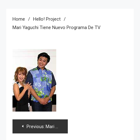
Home
Hello! Project
Mari Yaguchi Tiene Nuevo Programa De TV
Navegación
Previous:
Mari Yaguchi tiene nuevo programa de TV