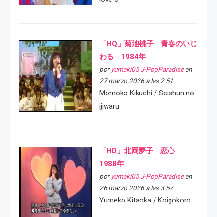
「HQ」菊池桃子 青春のいじ
わる 1984年
por
yumeki05 J-PopParadise
en
27 marzo 2026 a las 2:51
Momoko Kikuchi / Seishun no
ijiwaru
「HD」北岡夢子 恋心
1988年
por
yumeki05 J-PopParadise
en
26 marzo 2026 a las 3:57
Yumeko Kitaoka / Koigokoro