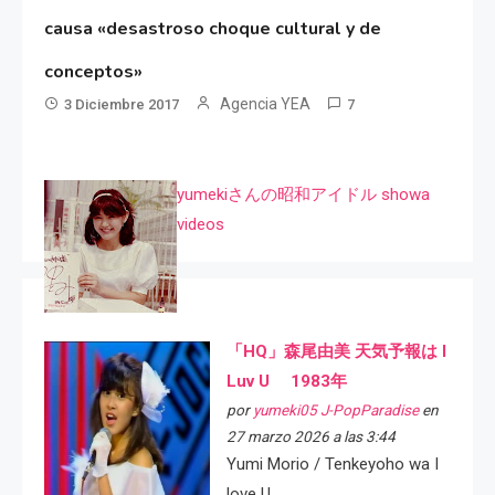
causa «desastroso choque cultural y de
conceptos»
Agencia YEA
3 Diciembre 2017
7
yumekiさんの昭和アイドル showa
videos
「HQ」森尾由美 天気予報は I
Luv U 1983年
por
yumeki05 J-PopParadise
en
27 marzo 2026 a las 3:44
Yumi Morio / Tenkeyoho wa I
love U