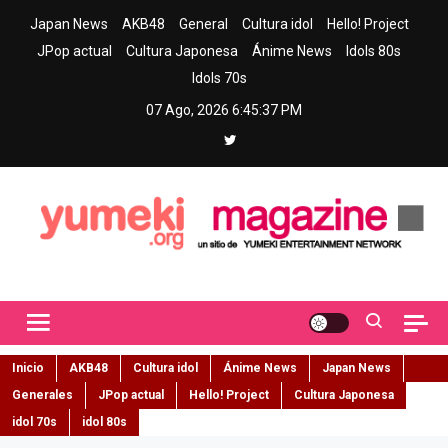
Skip
Japan News
AKB48
General
Cultura idol
Hello! Project
to
JPop actual
Cultura Japonesa
Ánime News
Idols 80s
content
Idols 70s
07 Ago, 2026
6:45:38 PM
Yumeki Magazine
Jpop y musica idol – Tu portal de jpop, movimiento idol y cultura
japonesa en español
Inicio
AKB48
Cultura idol
Ánime News
Japan News
Generales
JPop actual
Hello! Project
Cultura Japonesa
idol 70s
idol 80s