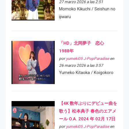
27 marzo 2026 a las 2:51
Momoko Kikuchi / Seishun no
ijiwaru
「HD」北岡夢子 恋心
1988年
por
yumeki05 J-PopParadise
en
26 marzo 2026 a las 3:57
Yumeko Kitaoka / Koigokoro
【4K 数年ぶりにデビュー曲を
歌う】松本典子 春色のエアメ
ール O.A. 2024 年 02月 17日
por
yumeki05 J-PopParadise
en