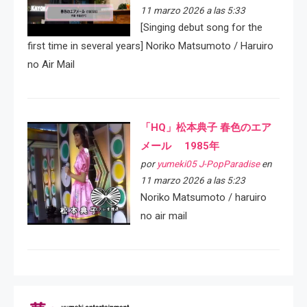
11 marzo 2026 a las 5:33
[Singing debut song for the
first time in several years] Noriko Matsumoto / Haruiro
no Air Mail
「HQ」松本典子 春色のエア
メール 1985年
por
yumeki05 J-PopParadise
en
11 marzo 2026 a las 5:23
Noriko Matsumoto / haruiro
no air mail