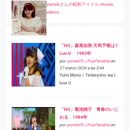
yumekiさんの昭和アイドル showa
videos
「HQ」森尾由美 天気予報は I
Luv U 1983年
por
yumeki05 J-PopParadise
en
27 marzo 2026 a las 3:44
Yumi Morio / Tenkeyoho wa I
love U
「HQ」菊池桃子 青春のいじ
わる 1984年
por
yumeki05 J-PopParadise
en