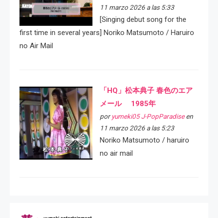
11 marzo 2026 a las 5:33
[Singing debut song for the
first time in several years] Noriko Matsumoto / Haruiro
no Air Mail
「HQ」松本典子 春色のエア
メール 1985年
por
yumeki05 J-PopParadise
en
11 marzo 2026 a las 5:23
Noriko Matsumoto / haruiro
no air mail