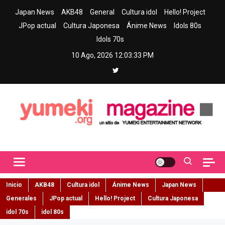
Skip
Japan News
AKB48
General
Cultura idol
Hello! Project
to
JPop actual
Cultura Japonesa
Ánime News
Idols 80s
content
Idols 70s
10 Ago, 2026
12:03:34 PM
Yumeki Magazine
Jpop y musica idol – Tu portal de jpop, movimiento idol y cultura
japonesa en español
Inicio
AKB48
Cultura idol
Ánime News
Japan News
Generales
JPop actual
Hello! Project
Cultura Japonesa
idol 70s
idol 80s