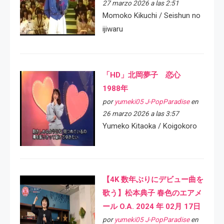
27 marzo 2026 a las 2:51
Momoko Kikuchi / Seishun no
ijiwaru
「HD」北岡夢子 恋心
1988年
por
yumeki05 J-PopParadise
en
26 marzo 2026 a las 3:57
Yumeko Kitaoka / Koigokoro
【4K 数年ぶりにデビュー曲を
歌う】松本典子 春色のエアメ
ール O.A. 2024 年 02月 17日
por
yumeki05 J-PopParadise
en