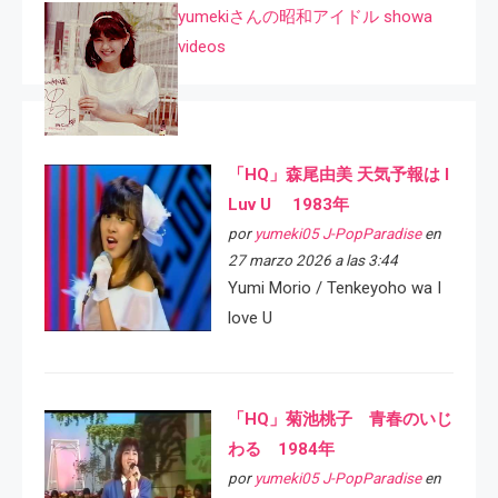
yumekiさんの昭和アイドル showa
videos
「HQ」森尾由美 天気予報は I
Luv U 1983年
por
yumeki05 J-PopParadise
en
27 marzo 2026 a las 3:44
Yumi Morio / Tenkeyoho wa I
love U
「HQ」菊池桃子 青春のいじ
わる 1984年
por
yumeki05 J-PopParadise
en