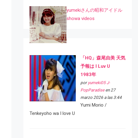
yumekiさんの昭和アイドル
showa videos
「HQ」森尾由美 天気
予報は I Luv U
1983年
por
yumeki05 J-
PopParadise
en 27
marzo 2026 a las 3:44
Yumi Morio /
Tenkeyoho wa I love U