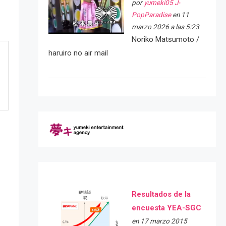
por
yumeki05 J-
PopParadise
en 11
marzo 2026 a las 5:23
Noriko Matsumoto /
haruiro no air mail
Resultados de la
encuesta YEA-SGC
e
en 17 marzo 2015