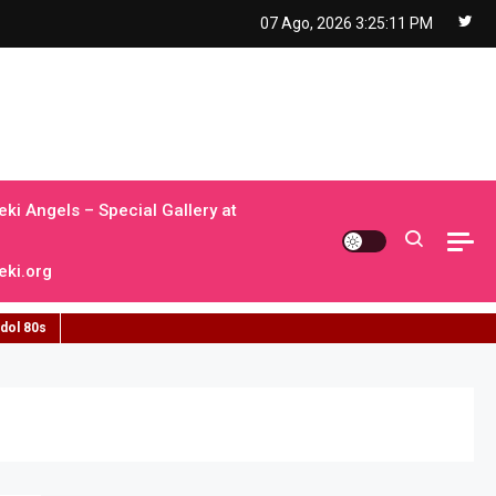
07 Ago, 2026
3:25:12 PM
ki Angels – Special Gallery at
ki.org
idol 80s