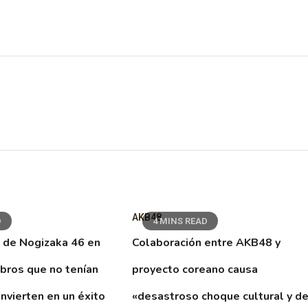
AKB48
D
4 MINS READ
 de Nogizaka 46 en
Colaboración entre AKB48 y
ibros que no tenían
proyecto coreano causa
nvierten en un éxito
«desastroso choque cultural y d