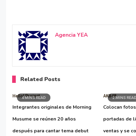
Agencia YEA
Related Posts
Hello! Project
AKB48
4 MINS READ
2 MINS REA
Integrantes originales de Morning
Colocan fotos
Musume se reúnen 20 años
portadas de l
después para cantar tema debut
ventas y se co