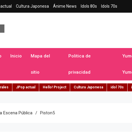
actual
Cultura Japonesa
Ánime News
Idols 80s
Idols 70s
a japonesa en español
o
Inicio
Mapa del
Politica de
Yume
sitio
privacidad
Yume
rales
JPop actual
Hello! Project
Cultura Japonesa
idol 70s
a Escena Pública
Piston5