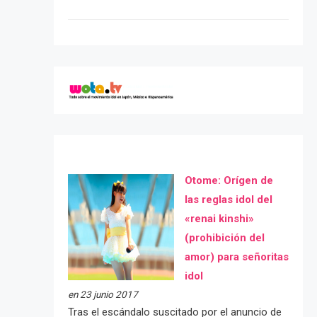
Otome: Orígen de
las reglas idol del
«renai kinshi»
(prohibición del
amor) para señoritas
idol
en 23 junio 2017
Tras el escándalo suscitado por el anuncio de