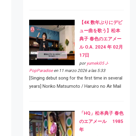
【4K 数年ぶりにデビ
ュー曲を歌う】松本
典子 春色のエアメー
ル O.A. 2024 年 02月
17日
por
yumeki05 J-
PopParadise
en 11 marzo 2026 a las 5:33
[Singing debut song for the first time in several
years] Noriko Matsumoto / Haruiro no Air Mail
「HQ」松本典子 春色
のエアメール 1985
年