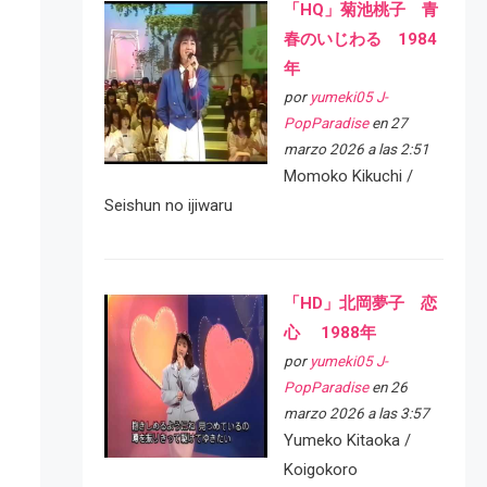
「HQ」菊池桃子 青
春のいじわる 1984
年
por
yumeki05 J-
PopParadise
en 27
marzo 2026 a las 2:51
Momoko Kikuchi /
Seishun no ijiwaru
「HD」北岡夢子 恋
心 1988年
por
yumeki05 J-
PopParadise
en 26
marzo 2026 a las 3:57
Yumeko Kitaoka /
Koigokoro