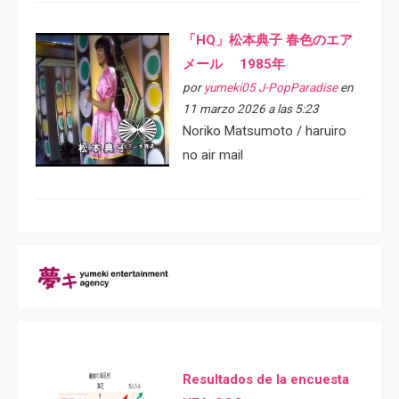
「HQ」松本典子 春色のエア
メール 1985年
por
yumeki05 J-PopParadise
en
11 marzo 2026 a las 5:23
Noriko Matsumoto / haruiro
no air mail
Resultados de la encuesta