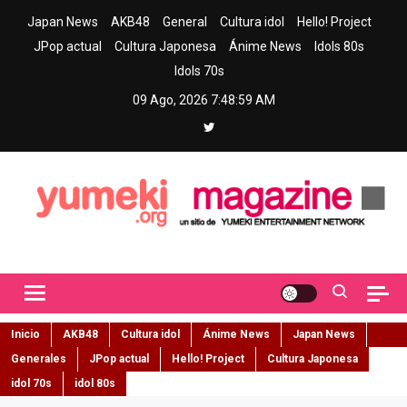
Skip
Japan News
AKB48
General
Cultura idol
Hello! Project
to
JPop actual
Cultura Japonesa
Ánime News
Idols 80s
content
Idols 70s
09 Ago, 2026
7:49:00 AM
Yumeki Magazine
Jpop y musica idol – Tu portal de jpop, movimiento idol y cultura
japonesa en español
Inicio
AKB48
Cultura idol
Ánime News
Japan News
Generales
JPop actual
Hello! Project
Cultura Japonesa
idol 70s
idol 80s