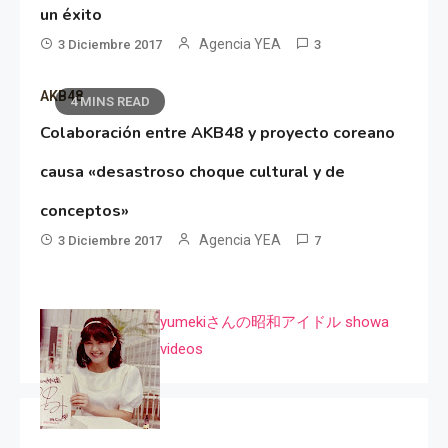
un éxito
Agencia YEA
3 Diciembre 2017
3
AKB48
4 MINS READ
Colaboración entre AKB48 y proyecto coreano
causa «desastroso choque cultural y de
conceptos»
Agencia YEA
3 Diciembre 2017
7
yumekiさんの昭和アイドル showa
videos