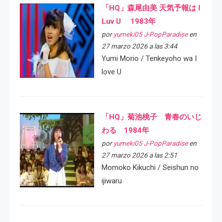
「HQ」森尾由美 天気予報は I
Luv U 1983年
por
yumeki05 J-PopParadise
en
27 marzo 2026 a las 3:44
Yumi Morio / Tenkeyoho wa I
love U
「HQ」菊池桃子 青春のいじ
わる 1984年
por
yumeki05 J-PopParadise
en
27 marzo 2026 a las 2:51
Momoko Kikuchi / Seishun no
ijiwaru