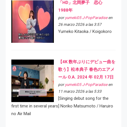
「HD」北岡夢子 恋心
1988年
por
yumeki05 J-PopParadise
en
26 marzo 2026 a las 3:57
Yumeko Kitaoka / Koigokoro
【4K 数年ぶりにデビュー曲を
歌う】松本典子 春色のエアメ
ール O.A. 2024 年 02月 17日
por
yumeki05 J-PopParadise
en
11 marzo 2026 a las 5:33
[Singing debut song for the
first time in several years] Noriko Matsumoto / Haruiro
no Air Mail