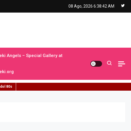
08 Ago, 2026
6:38:43 AM
ki Angels – Special Gallery at
ki.org
idol 80s