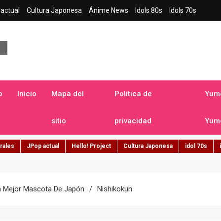
actual
Cultura Japonesa
Ánime News
Idols 80s
Idols 70s
a japonesa en español
o
Inicio
Mapa del
Politica de
Yume
sitio
privacidad
Yume
rales
JPop actual
Hello! Project
Cultura Japonesa
idol 70s
La Mejor Mascota De Japón
Nishikokun