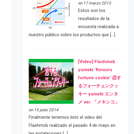
en 17 marzo 2015
Estos son los
resultados de la
encuesta realizada a
nuestro público sobre los productos que […]
[Video] Flashmob
yumeki "Koisuru
fortune cookie" 恋す
るフォーチュンクッ
キー yumeki エンタ
メ ver. 「メキシコ」
en 15 junio 2014
Finalmente tenemos listo el video del
Flashmob realizado el pasado 4 de mayo en
las instalaciones […]