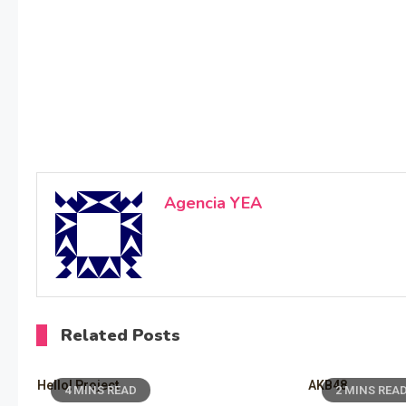
Agencia YEA
Related Posts
Hello! Project
AKB48
4 MINS READ
2 MINS REA