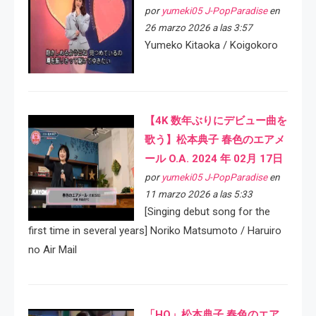
por
yumeki05 J-PopParadise
en
26 marzo 2026 a las 3:57
Yumeko Kitaoka / Koigokoro
【4K 数年ぶりにデビュー曲を
歌う】松本典子 春色のエアメ
ール O.A. 2024 年 02月 17日
por
yumeki05 J-PopParadise
en
11 marzo 2026 a las 5:33
[Singing debut song for the
first time in several years] Noriko Matsumoto / Haruiro
no Air Mail
「HQ」松本典子 春色のエア