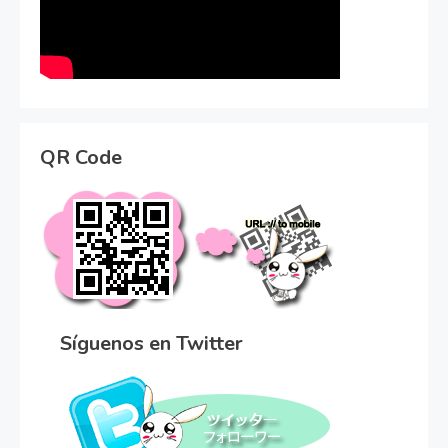
QR Code
Síguenos en Twitter