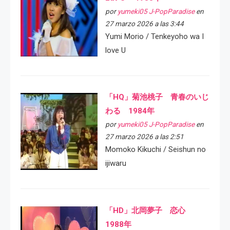
por
yumeki05 J-PopParadise
en
27 marzo 2026 a las 3:44
Yumi Morio / Tenkeyoho wa I
love U
「HQ」菊池桃子 青春のいじ
わる 1984年
por
yumeki05 J-PopParadise
en
27 marzo 2026 a las 2:51
Momoko Kikuchi / Seishun no
ijiwaru
「HD」北岡夢子 恋心
1988年