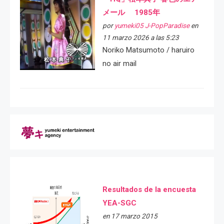
メール 1985年
por
yumeki05 J-PopParadise
en
11 marzo 2026 a las 5:23
Noriko Matsumoto / haruiro
no air mail
Resultados de la encuesta
YEA-SGC
en 17 marzo 2015