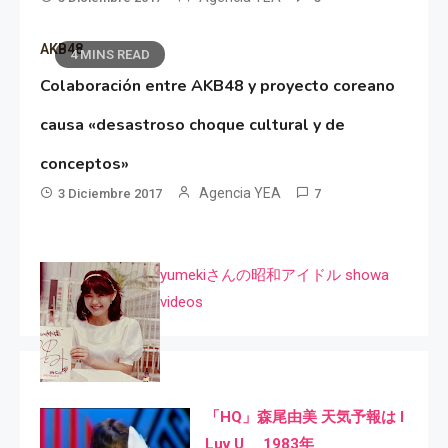
AKB48
4 MINS READ
Colaboración entre AKB48 y proyecto coreano
causa «desastroso choque cultural y de
conceptos»
Agencia YEA
3 Diciembre 2017
7
yumekiさんの昭和アイドル showa
videos
「HQ」森尾由美 天気予報は I
Luv U 1983年