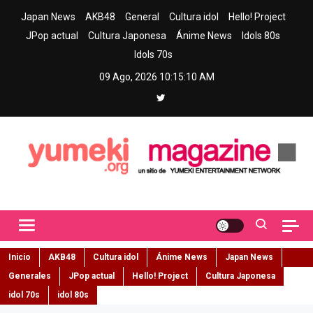
Skip
Japan News
AKB48
General
Cultura idol
Hello! Project
to
JPop actual
Cultura Japonesa
Ánime News
Idols 80s
content
Idols 70s
09 Ago, 2026
10:15:11 AM
Yumeki Magazine
Jpop y musica idol – Tu portal de jpop, movimiento idol y cultura
japonesa en español
Inicio
AKB48
Cultura idol
Ánime News
Japan News
Generales
JPop actual
Hello! Project
Cultura Japonesa
idol 70s
idol 80s