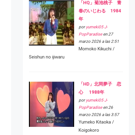
「HQ」菊池桃子 青
春のいじわる 1984
年
por
yumeki05 J-
PopParadise
en 27
marzo 2026 a las 2:51
Momoko Kikuchi /
Seishun no ijiwaru
「HD」北岡夢子 恋
心 1988年
por
yumeki05 J-
PopParadise
en 26
marzo 2026 a las 3:57
Yumeko Kitaoka /
Koigokoro