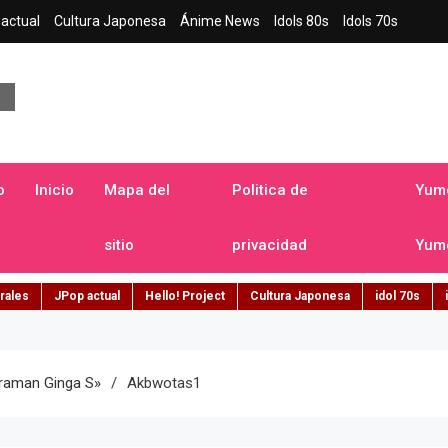
actual
Cultura Japonesa
Ánime News
Idols 80s
Idols 70s
a japonesa en español
o
Inicio
Mapa del
Politica de
Yume
sitio
privacidad
Yume
rales
JPop actual
Hello! Project
Cultura Japonesa
idol 70s
traman Ginga S»
Akbwotas1