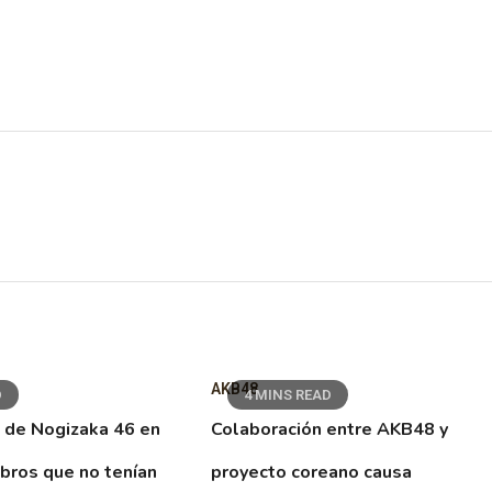
AKB48
D
4 MINS READ
 de Nogizaka 46 en
Colaboración entre AKB48 y
ibros que no tenían
proyecto coreano causa