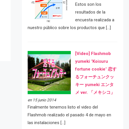
Estos son los
resultados de la
e
encuesta realizada a
nuestro público sobre los productos que […]
[Video] Flashmob
yumeki "Koisuru
fortune cookie" 恋す
るフォーチュンクッ
キー yumeki エンタ
メ ver. 「メキシコ」
en 15 junio 2014
Finalmente tenemos listo el video del
Flashmob realizado el pasado 4 de mayo en
las instalaciones […]