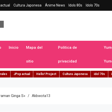
actual
Cultura Japonesa
Ánime News
Idols 80s
Idols 70s
a japonesa en español
o
Inicio
Mapa del
Politica de
Yume
sitio
privacidad
Yume
rales
JPop actual
Hello! Project
Cultura Japonesa
idol 70s
traman Ginga S»
Akbwota13