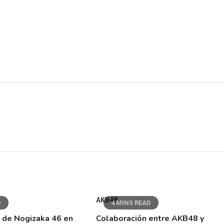
AKB48
D
4 MINS READ
 de Nogizaka 46 en
Colaboración entre AKB48 y