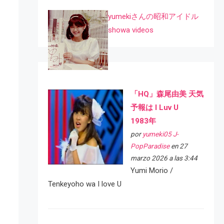
yumekiさんの昭和アイドル
showa videos
「HQ」森尾由美 天気
予報は I Luv U
1983年
por
yumeki05 J-
PopParadise
en 27
marzo 2026 a las 3:44
Yumi Morio /
Tenkeyoho wa I love U