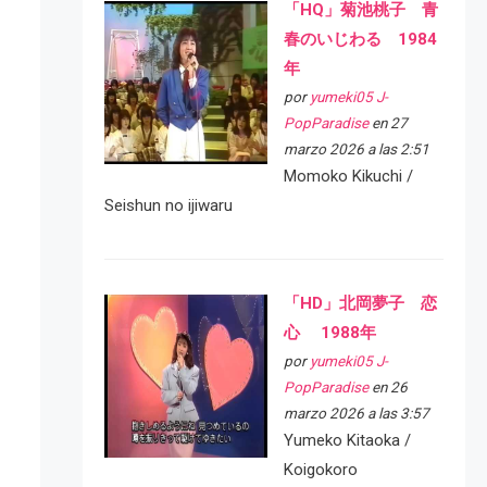
「HQ」菊池桃子 青
春のいじわる 1984
年
por
yumeki05 J-
PopParadise
en 27
marzo 2026 a las 2:51
Momoko Kikuchi /
Seishun no ijiwaru
「HD」北岡夢子 恋
心 1988年
por
yumeki05 J-
PopParadise
en 26
marzo 2026 a las 3:57
Yumeko Kitaoka /
Koigokoro