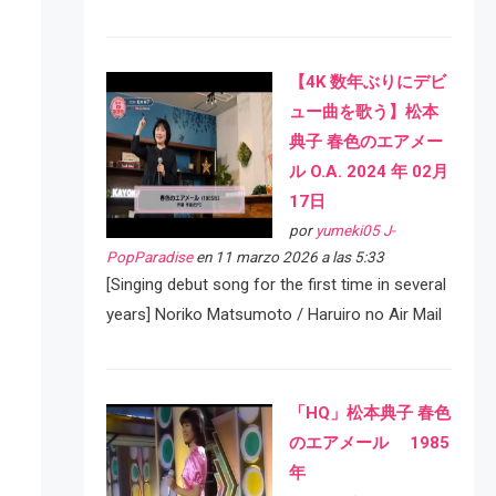
【4K 数年ぶりにデビ
ュー曲を歌う】松本
典子 春色のエアメー
ル O.A. 2024 年 02月
17日
por
yumeki05 J-
PopParadise
en 11 marzo 2026 a las 5:33
[Singing debut song for the first time in several
years] Noriko Matsumoto / Haruiro no Air Mail
「HQ」松本典子 春色
のエアメール 1985
年