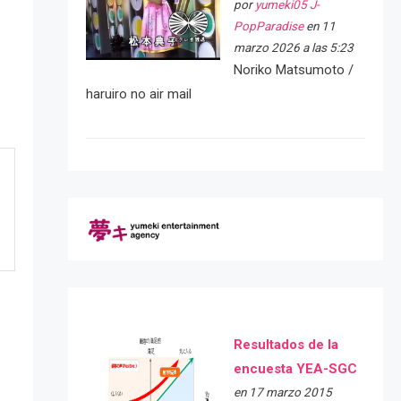
por
yumeki05 J-
PopParadise
en 11
marzo 2026 a las 5:23
Noriko Matsumoto /
haruiro no air mail
Resultados de la
encuesta YEA-SGC
en 17 marzo 2015