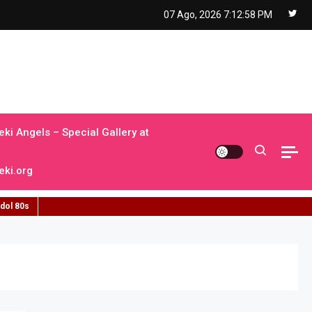
07 Ago, 2026
7:12:59 PM
ki Angels – Special Gallery at
ki.org
idol 80s