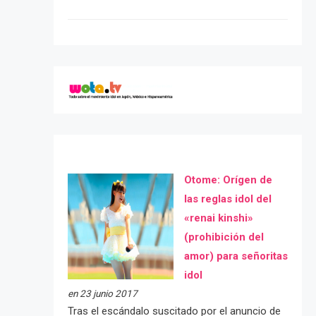
Otome: Orígen de
las reglas idol del
«renai kinshi»
(prohibición del
amor) para señoritas
idol
en 23 junio 2017
Tras el escándalo suscitado por el anuncio de