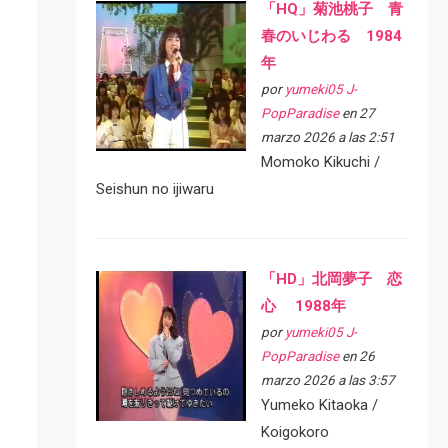
「HQ」菊池桃子 青
春のいじわる 1984
年
por
yumeki05 J-
PopParadise
en 27
marzo 2026 a las 2:51
Momoko Kikuchi /
Seishun no ijiwaru
「HD」北岡夢子 恋
心 1988年
por
yumeki05 J-
PopParadise
en 26
marzo 2026 a las 3:57
Yumeko Kitaoka /
Koigokoro