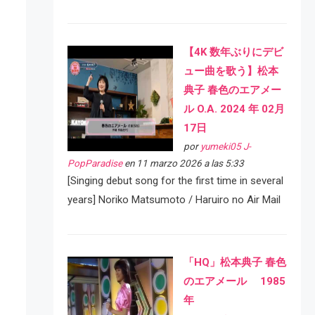
【4K 数年ぶりにデビ
ュー曲を歌う】松本
典子 春色のエアメー
ル O.A. 2024 年 02月
17日
por
yumeki05 J-
PopParadise
en 11 marzo 2026 a las 5:33
[Singing debut song for the first time in several
years] Noriko Matsumoto / Haruiro no Air Mail
「HQ」松本典子 春色
のエアメール 1985
年