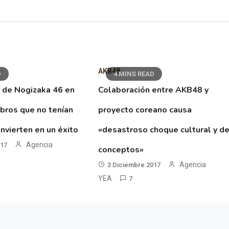
AKB48
D
4 MINS READ
 de Nogizaka 46 en
Colaboración entre AKB48 y
ibros que no tenían
proyecto coreano causa
nvierten en un éxito
«desastroso choque cultural y d
Agencia
017
conceptos»
Agencia
3 Diciembre 2017
YEA
7