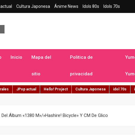
actual
Cultura Japonesa
Ánime News
Idols 80s
Idols 70s
a japonesa en español
o
Inicio
Mapa del
Politica de
Yume
sitio
privacidad
Yume
rales
JPop actual
Hello! Project
Cultura Japonesa
idol 70s
 Del Álbum «1380 M»/»Hashire! Bicycle» Y CM De Glico