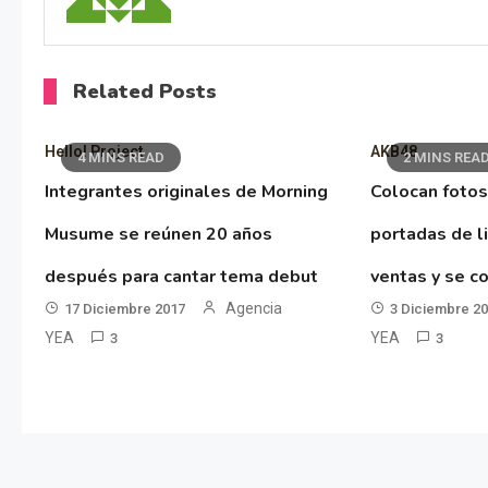
Related Posts
Hello! Project
AKB48
4 MINS READ
2 MINS REA
Integrantes originales de Morning
Colocan fotos
Musume se reúnen 20 años
portadas de l
después para cantar tema debut
ventas y se co
Agencia
17 Diciembre 2017
3 Diciembre 2
YEA
YEA
3
3