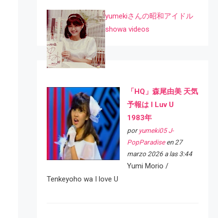
yumekiさんの昭和アイドル
showa videos
「HQ」森尾由美 天気
予報は I Luv U
1983年
por
yumeki05 J-
PopParadise
en 27
marzo 2026 a las 3:44
Yumi Morio /
Tenkeyoho wa I love U