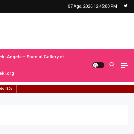
07 Ago, 2026
12:45:01 PM
ki Angels – Special Gallery at
ki.org
idol 80s