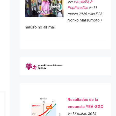
por
yumeki05 J-
PopParadise
en 11
marzo 2026 a las 5:23
Noriko Matsumoto /
haruiro no air mail
Resultados de la
encuesta YEA-SGC
en 17 marzo 2015