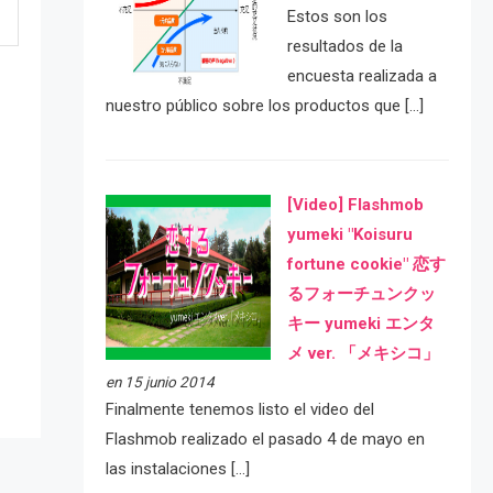
Estos son los
resultados de la
encuesta realizada a
nuestro público sobre los productos que […]
[Video] Flashmob
yumeki "Koisuru
fortune cookie" 恋す
e
るフォーチュンクッ
キー yumeki エンタ
メ ver. 「メキシコ」
en 15 junio 2014
Finalmente tenemos listo el video del
Flashmob realizado el pasado 4 de mayo en
las instalaciones […]