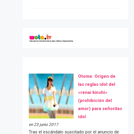
Otome: Orígen de
las reglas idol del
«renai kinshi»
(prohibición del
amor) para señoritas
idol
en 23 junio 2017
Tras el escándalo suscitado por el anuncio de