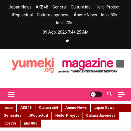
Skip
Japan News
AKB48
General
Cultura idol
Hello! Project
to
JPop actual
Cultura Japonesa
Ánime News
Idols 80s
content
Idols 70s
09 Ago, 2026
7:44:26 AM
Yumeki Magazine
Jpop y musica idol – Tu portal de jpop, movimiento idol y cultura
japonesa en español
Inicio
AKB48
Cultura idol
Ánime News
Japan News
Generales
JPop actual
Hello! Project
Cultura Japonesa
idol 70s
idol 80s