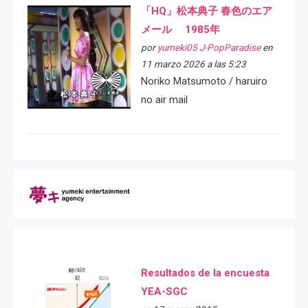
「HQ」松本典子 春色のエア
メール 1985年
por
yumeki05 J-PopParadise
en
11 marzo 2026 a las 5:23
Noriko Matsumoto / haruiro
no air mail
Resultados de la encuesta
YEA-SGC