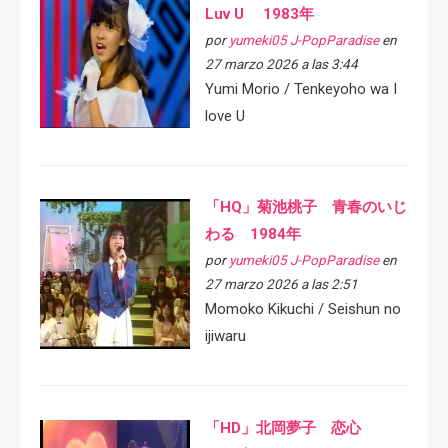
Luv U 1983年
por
yumeki05 J-PopParadise
en
27 marzo 2026 a las 3:44
Yumi Morio / Tenkeyoho wa I
love U
「HQ」菊池桃子 青春のいじ
わる 1984年
por
yumeki05 J-PopParadise
en
27 marzo 2026 a las 2:51
Momoko Kikuchi / Seishun no
ijiwaru
「HD」北岡夢子 恋心