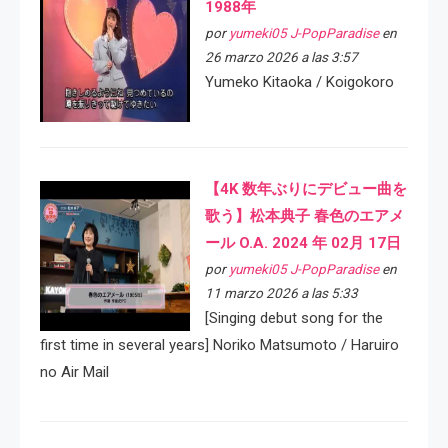
1988年
por
yumeki05 J-PopParadise
en
26 marzo 2026 a las 3:57
Yumeko Kitaoka / Koigokoro
【4K 数年ぶりにデビュー曲を
歌う】松本典子 春色のエアメ
ール O.A. 2024 年 02月 17日
por
yumeki05 J-PopParadise
en
11 marzo 2026 a las 5:33
[Singing debut song for the
first time in several years] Noriko Matsumoto / Haruiro
no Air Mail