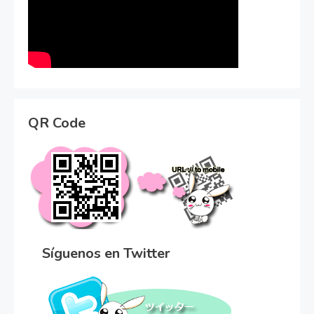
QR Code
Síguenos en Twitter