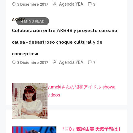
Agencia YEA
3 Diciembre 2017
3
AKB48
4 MINS READ
Colaboración entre AKB48 y proyecto coreano
causa «desastroso choque cultural y de
conceptos»
Agencia YEA
3 Diciembre 2017
7
yumekiさんの昭和アイドル showa
videos
「HQ」森尾由美 天気予報は I