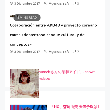
Agencia YEA
3 Diciembre 2017
3
AKB48
4 MINS READ
Colaboración entre AKB48 y proyecto coreano
causa «desastroso choque cultural y de
conceptos»
Agencia YEA
3 Diciembre 2017
7
yumekiさんの昭和アイドル showa
videos
「HQ」森尾由美 天気予報は I