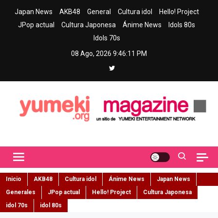
Skip
Japan News
AKB48
General
Cultura idol
Hello! Project
to
JPop actual
Cultura Japonesa
Ánime News
Idols 80s
content
Idols 70s
08 Ago, 2026
9:46:12 PM
Yumeki Magazine
Jpop y musica idol – Tu portal de jpop, movimiento idol y cultura
japonesa en español
Inicio
AKB48
Cultura idol
Ánime News
Japan News
Generales
JPop actual
Hello! Project
Cultura Japonesa
idol 70s
idol 80s