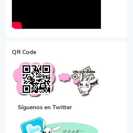
QR Code
Síguenos en Twitter