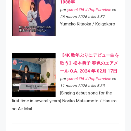
1988年
por
yumeki05 J-PopParadise
en
26 marzo 2026 a las 3:57
Yumeko Kitaoka / Koigokoro
【4K 数年ぶりにデビュー曲を
歌う】松本典子 春色のエアメ
ール O.A. 2024 年 02月 17日
por
yumeki05 J-PopParadise
en
11 marzo 2026 a las 5:33
[Singing debut song for the
first time in several years] Noriko Matsumoto / Haruiro
no Air Mail