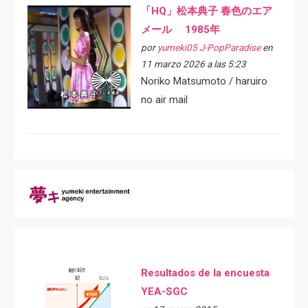
「HQ」松本典子 春色のエア
メール 1985年
por
yumeki05 J-PopParadise
en
11 marzo 2026 a las 5:23
Noriko Matsumoto / haruiro
no air mail
Resultados de la encuesta
YEA-SGC