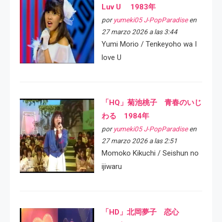
Luv U 1983年
por
yumeki05 J-PopParadise
en
27 marzo 2026 a las 3:44
Yumi Morio / Tenkeyoho wa I
love U
「HQ」菊池桃子 青春のいじ
わる 1984年
por
yumeki05 J-PopParadise
en
27 marzo 2026 a las 2:51
Momoko Kikuchi / Seishun no
ijiwaru
「HD」北岡夢子 恋心