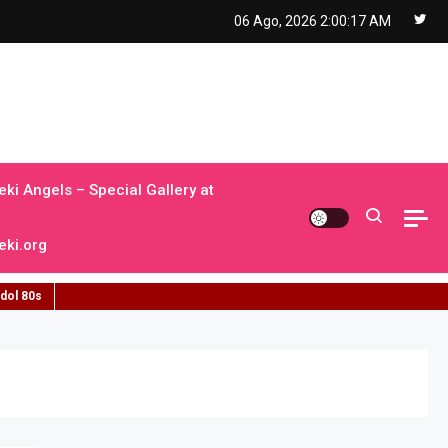
06 Ago, 2026
2:00:18 AM
ki Angels – Special Gallery at
ki.org
idol 80s