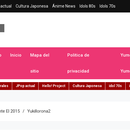
actual
Cultura Japonesa
Ánime News
Idols 80s
Idols 70s
a japonesa en español
o
Inicio
Mapa del
Politica de
Yume
sitio
privacidad
Yume
rales
JPop actual
Hello! Project
Cultura Japonesa
idol 70s
te El 2015
Yukillorona2