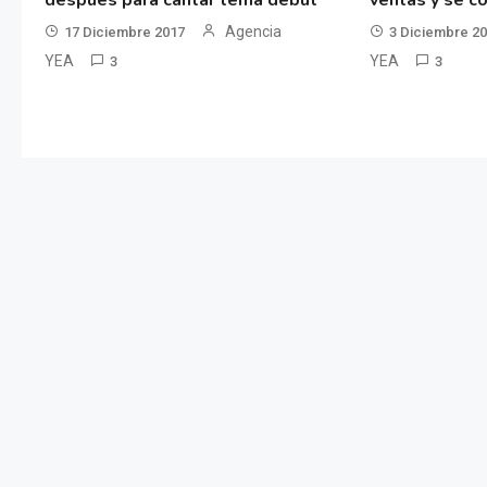
después para cantar tema debut
ventas y se co
Agencia
17 Diciembre 2017
3 Diciembre 2
YEA
YEA
3
3