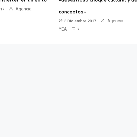
nvierten en un éxito
«desastroso choque cultural y d
Agencia
017
conceptos»
Agencia
3 Diciembre 2017
YEA
7