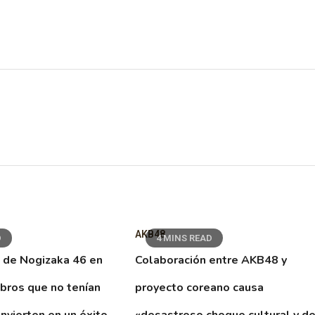
AKB48
D
4 MINS READ
 de Nogizaka 46 en
Colaboración entre AKB48 y
ibros que no tenían
proyecto coreano causa