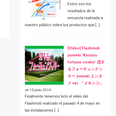
e
Estos son los
resultados de la
encuesta realizada a
nuestro público sobre los productos que […]
[Video] Flashmob
yumeki "Koisuru
fortune cookie" 恋す
るフォーチュンクッ
キー yumeki エンタ
メ ver. 「メキシコ」
en 15 junio 2014
Finalmente tenemos listo el video del
Flashmob realizado el pasado 4 de mayo en
las instalaciones […]