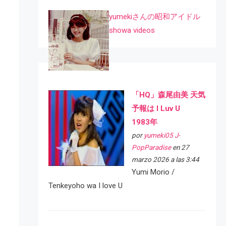
yumekiさんの昭和アイドル
showa videos
「HQ」森尾由美 天気
予報は I Luv U
1983年
por
yumeki05 J-
PopParadise
en 27
marzo 2026 a las 3:44
Yumi Morio /
Tenkeyoho wa I love U