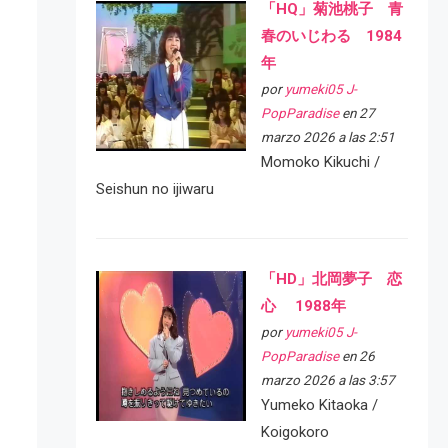
「HQ」菊池桃子 青
春のいじわる 1984
年
por
yumeki05 J-
PopParadise
en 27
marzo 2026 a las 2:51
Momoko Kikuchi /
Seishun no ijiwaru
「HD」北岡夢子 恋
心 1988年
por
yumeki05 J-
PopParadise
en 26
marzo 2026 a las 3:57
Yumeko Kitaoka /
Koigokoro