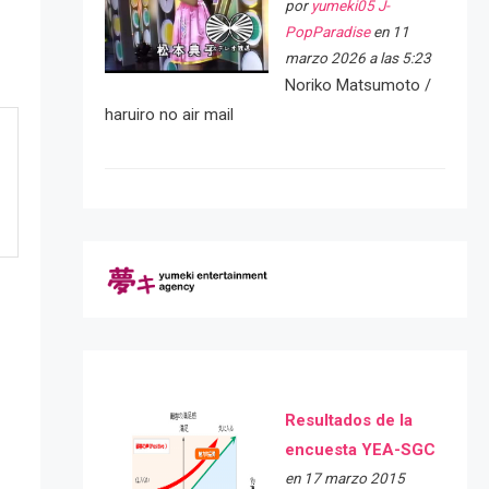
por
yumeki05 J-
PopParadise
en 11
marzo 2026 a las 5:23
Noriko Matsumoto /
haruiro no air mail
Resultados de la
encuesta YEA-SGC
en 17 marzo 2015