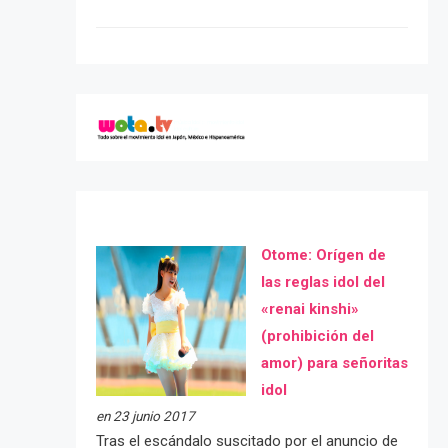
Otome: Orígen de
las reglas idol del
«renai kinshi»
(prohibición del
amor) para señoritas
idol
en 23 junio 2017
Tras el escándalo suscitado por el anuncio de