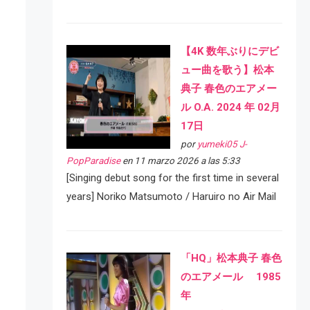
【4K 数年ぶりにデビ
ュー曲を歌う】松本
典子 春色のエアメー
ル O.A. 2024 年 02月
17日
por
yumeki05 J-
PopParadise
en 11 marzo 2026 a las 5:33
[Singing debut song for the first time in several
years] Noriko Matsumoto / Haruiro no Air Mail
「HQ」松本典子 春色
のエアメール 1985
年