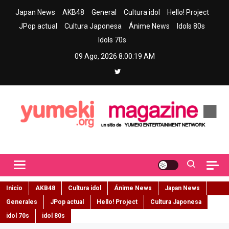
Skip
Japan News
AKB48
General
Cultura idol
Hello! Project
to
JPop actual
Cultura Japonesa
Ánime News
Idols 80s
content
Idols 70s
09 Ago, 2026
8:00:20 AM
Yumeki Magazine
Jpop y musica idol – Tu portal de jpop, movimiento idol y cultura
japonesa en español
Inicio
AKB48
Cultura idol
Ánime News
Japan News
Generales
JPop actual
Hello! Project
Cultura Japonesa
idol 70s
idol 80s