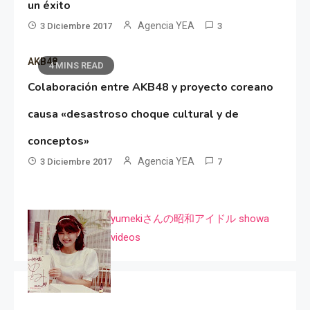
un éxito
Agencia YEA
3 Diciembre 2017
3
AKB48
4 MINS READ
Colaboración entre AKB48 y proyecto coreano
causa «desastroso choque cultural y de
conceptos»
Agencia YEA
3 Diciembre 2017
7
yumekiさんの昭和アイドル showa
videos