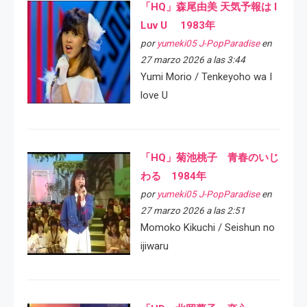
「HQ」森尾由美 天気予報は I
Luv U 1983年
por
yumeki05 J-PopParadise
en
27 marzo 2026 a las 3:44
Yumi Morio / Tenkeyoho wa I
love U
「HQ」菊池桃子 青春のいじ
わる 1984年
por
yumeki05 J-PopParadise
en
27 marzo 2026 a las 2:51
Momoko Kikuchi / Seishun no
ijiwaru