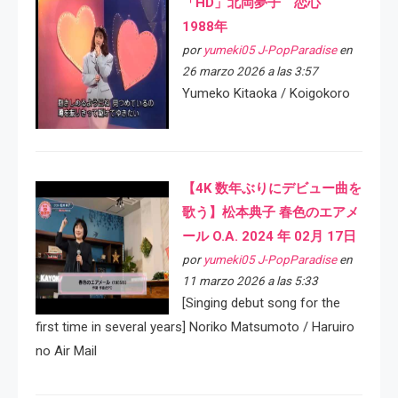
「HD」北岡夢子 恋心
1988年
por
yumeki05 J-PopParadise
en
26 marzo 2026 a las 3:57
Yumeko Kitaoka / Koigokoro
【4K 数年ぶりにデビュー曲を
歌う】松本典子 春色のエアメ
ール O.A. 2024 年 02月 17日
por
yumeki05 J-PopParadise
en
11 marzo 2026 a las 5:33
[Singing debut song for the
first time in several years] Noriko Matsumoto / Haruiro
no Air Mail