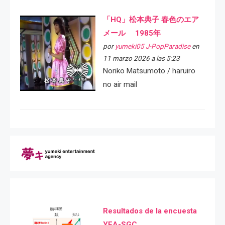
「HQ」松本典子 春色のエア
メール 1985年
por
yumeki05 J-PopParadise
en
11 marzo 2026 a las 5:23
Noriko Matsumoto / haruiro
no air mail
Resultados de la encuesta
YEA-SGC