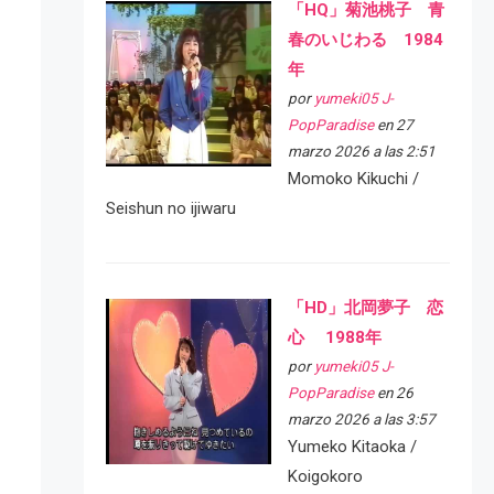
「HQ」菊池桃子 青
春のいじわる 1984
年
por
yumeki05 J-
PopParadise
en 27
marzo 2026 a las 2:51
Momoko Kikuchi /
Seishun no ijiwaru
「HD」北岡夢子 恋
心 1988年
por
yumeki05 J-
PopParadise
en 26
marzo 2026 a las 3:57
Yumeko Kitaoka /
Koigokoro