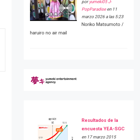
por
yumeki05 J-
PopParadise
en 11
marzo 2026 a las 5:23
Noriko Matsumoto /
haruiro no air mail
Resultados de la
encuesta YEA-SGC
e
en 17 marzo 2015