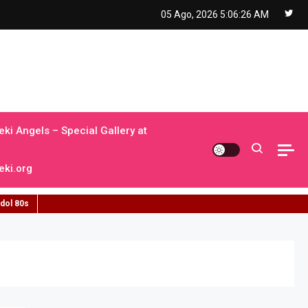
05 Ago, 2026
5:06:27 AM
ki Angels – Special Gallery at
ki.org
idol 80s