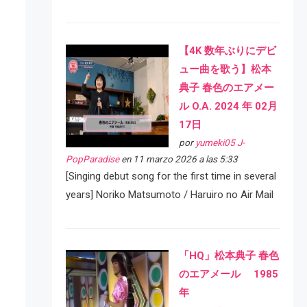
【4K 数年ぶりにデビ
ュー曲を歌う】松本
典子 春色のエアメー
ル O.A. 2024 年 02月
17日
por
yumeki05 J-
PopParadise
en 11 marzo 2026 a las 5:33
[Singing debut song for the first time in several
years] Noriko Matsumoto / Haruiro no Air Mail
「HQ」松本典子 春色
のエアメール 1985
年