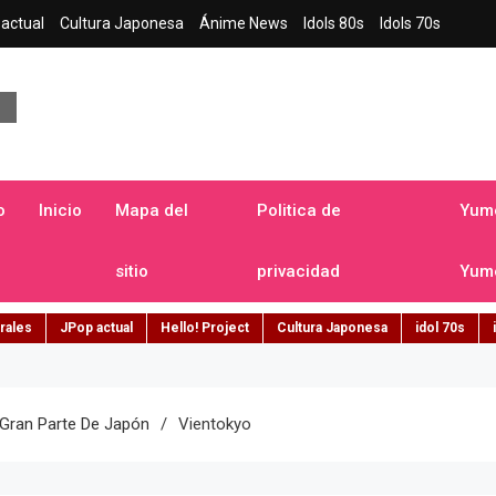
actual
Cultura Japonesa
Ánime News
Idols 80s
Idols 70s
a japonesa en español
o
Inicio
Mapa del
Politica de
Yume
sitio
privacidad
Yume
rales
JPop actual
Hello! Project
Cultura Japonesa
idol 70s
 Gran Parte De Japón
Vientokyo