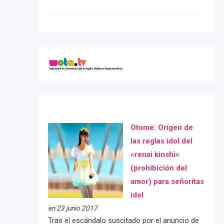
Otome: Orígen de
las reglas idol del
«renai kinshi»
(prohibición del
amor) para señoritas
idol
en 23 junio 2017
Tras el escándalo suscitado por el anuncio de