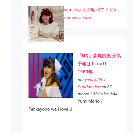
yumekiさんの昭和アイドル
showa videos
「HQ」森尾由美 天気
予報は I Luv U
1983年
por
yumeki05 J-
PopParadise
en 27
marzo 2026 a las 3:44
Yumi Morio /
Tenkeyoho wa I love U