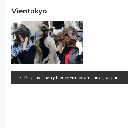
Vientokyo
Navegación
Previous:
Lluvia y fuertes vientos afectan a gran parte de Japón
de
entradas