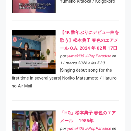
Yumeko Kitaoka / Koigokoro
【4K 数年ぶりにデビュー曲を
歌う】松本典子 春色のエアメ
ール O.A. 2024 年 02月 17日
por
yumeki05 J-PopParadise
en
11 marzo 2026 a las 5:33
[Singing debut song for the
first time in several years] Noriko Matsumoto / Haruiro
no Air Mail
「HQ」松本典子 春色のエア
メール 1985年
por
yumeki05 J-PopParadise
en