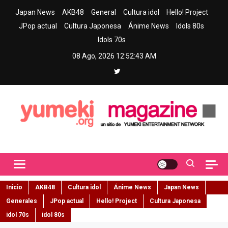
Skip
Japan News
AKB48
General
Cultura idol
Hello! Project
to
JPop actual
Cultura Japonesa
Ánime News
Idols 80s
content
Idols 70s
08 Ago, 2026
12:52:44 AM
Yumeki Magazine
Jpop y musica idol – Tu portal de jpop, movimiento idol y cultura
japonesa en español
Inicio
AKB48
Cultura idol
Ánime News
Japan News
Generales
JPop actual
Hello! Project
Cultura Japonesa
idol 70s
idol 80s