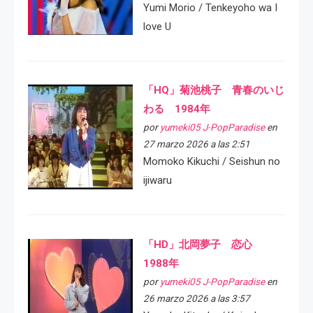
Yumi Morio / Tenkeyoho wa I
love U
「HQ」菊池桃子 青春のいじ
わる 1984年
por
yumeki05 J-PopParadise
en
27 marzo 2026 a las 2:51
Momoko Kikuchi / Seishun no
ijiwaru
「HD」北岡夢子 恋心
1988年
por
yumeki05 J-PopParadise
en
26 marzo 2026 a las 3:57