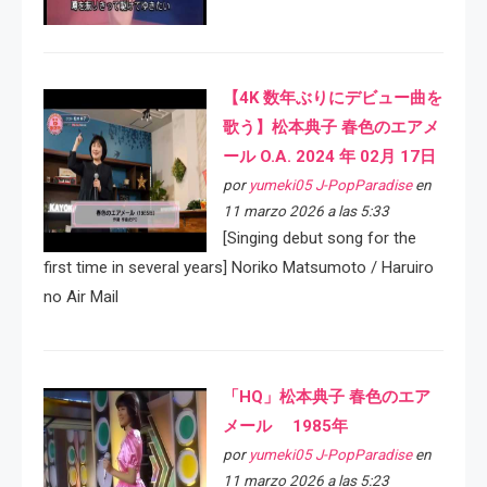
【4K 数年ぶりにデビュー曲を
歌う】松本典子 春色のエアメ
ール O.A. 2024 年 02月 17日
por
yumeki05 J-PopParadise
en
11 marzo 2026 a las 5:33
[Singing debut song for the
first time in several years] Noriko Matsumoto / Haruiro
no Air Mail
「HQ」松本典子 春色のエア
メール 1985年
por
yumeki05 J-PopParadise
en
11 marzo 2026 a las 5:23