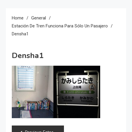
Home
General
Estación De Tren Funciona Para Sólo Un Pasajero
Densha1
Densha1
Navegación