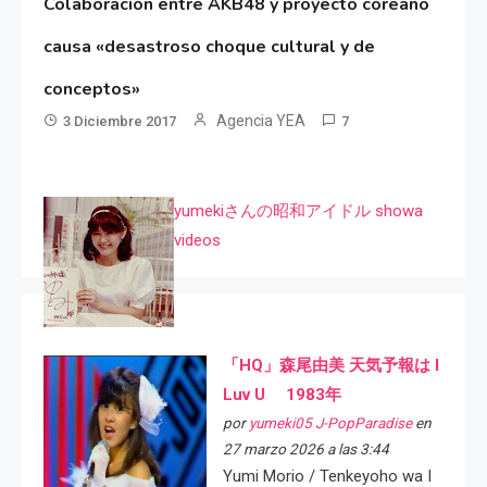
Colaboración entre AKB48 y proyecto coreano
causa «desastroso choque cultural y de
conceptos»
Agencia YEA
3 Diciembre 2017
7
yumekiさんの昭和アイドル showa
videos
「HQ」森尾由美 天気予報は I
Luv U 1983年
por
yumeki05 J-PopParadise
en
27 marzo 2026 a las 3:44
Yumi Morio / Tenkeyoho wa I