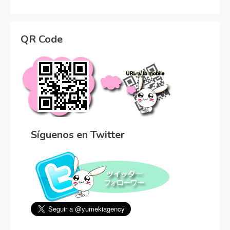
QR Code
Síguenos en Twitter