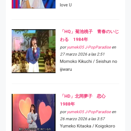
love U
「HQ」菊池桃子 青春のいじ
わる 1984年
por
yumeki05 J-PopParadise
en
27 marzo 2026 a las 2:51
Momoko Kikuchi / Seishun no
ijiwaru
「HD」北岡夢子 恋心
1988年
por
yumeki05 J-PopParadise
en
26 marzo 2026 a las 3:57
Yumeko Kitaoka / Koigokoro