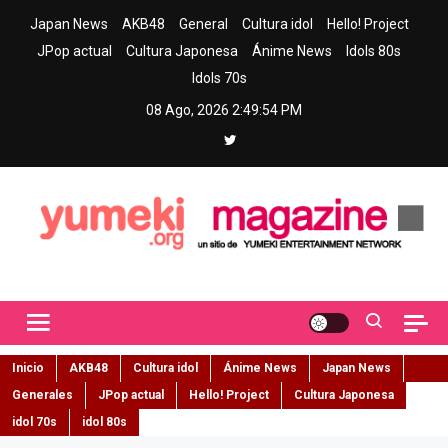
Skip
Japan News
AKB48
General
Cultura idol
Hello! Project
to
JPop actual
Cultura Japonesa
Ánime News
Idols 80s
content
Idols 70s
08 Ago, 2026
2:49:55 PM
Yumeki Magazine
Jpop y musica idol – Tu portal de jpop, movimiento idol y cultura
japonesa en español
Inicio
AKB48
Cultura idol
Ánime News
Japan News
Generales
JPop actual
Hello! Project
Cultura Japonesa
idol 70s
idol 80s