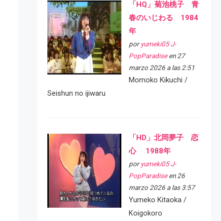
「HQ」菊池桃子 青
春のいじわる 1984
年
por
yumeki05 J-
PopParadise
en 27
marzo 2026 a las 2:51
Momoko Kikuchi /
Seishun no ijiwaru
「HD」北岡夢子 恋
心 1988年
por
yumeki05 J-
PopParadise
en 26
marzo 2026 a las 3:57
Yumeko Kitaoka /
Koigokoro