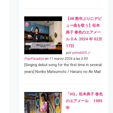
【4K 数年ぶりにデビ
ュー曲を歌う】松本
典子 春色のエアメー
ル O.A. 2024 年 02月
17日
por
yumeki05 J-
PopParadise
en 11 marzo 2026 a las 5:33
[Singing debut song for the first time in several
years] Noriko Matsumoto / Haruiro no Air Mail
「HQ」松本典子 春色
のエアメール 1985
年