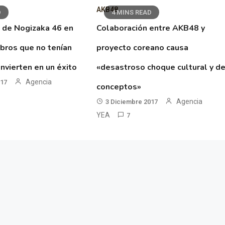
AKB48
D
4 MINS READ
 de Nogizaka 46 en
Colaboración entre AKB48 y
ibros que no tenían
proyecto coreano causa
nvierten en un éxito
«desastroso choque cultural y d
Agencia
017
conceptos»
Agencia
3 Diciembre 2017
YEA
7