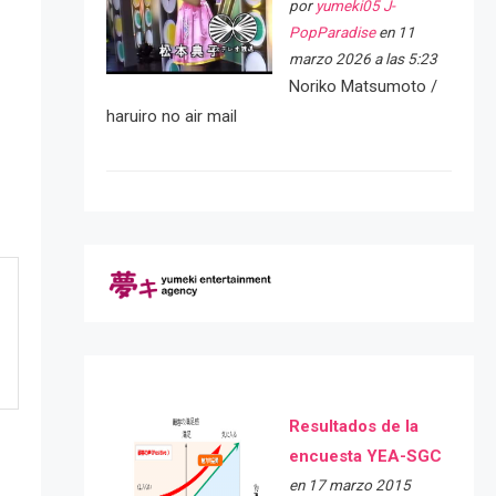
por
yumeki05 J-
PopParadise
en 11
marzo 2026 a las 5:23
Noriko Matsumoto /
haruiro no air mail
Resultados de la
encuesta YEA-SGC
en 17 marzo 2015