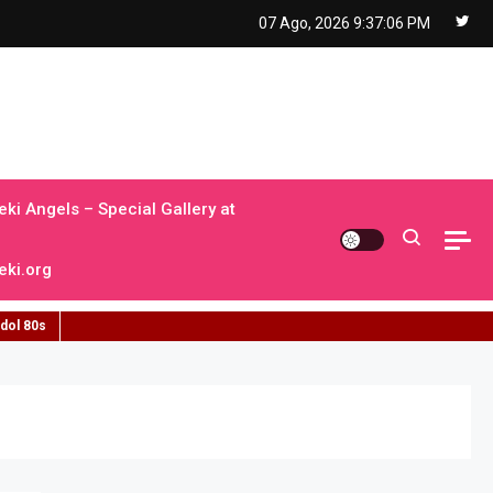
07 Ago, 2026
9:37:07 PM
ki Angels – Special Gallery at
ki.org
idol 80s