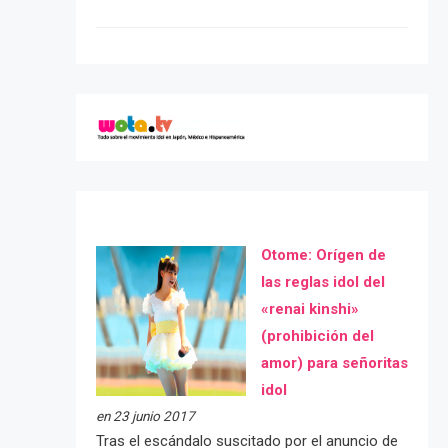
Otome: Orígen de
las reglas idol del
«renai kinshi»
(prohibición del
amor) para señoritas
idol
en 23 junio 2017
Tras el escándalo suscitado por el anuncio de