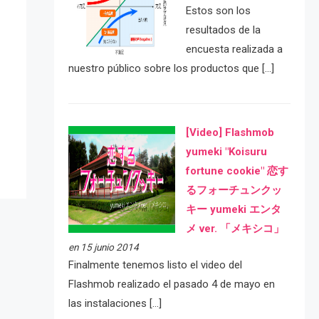
Estos son los
resultados de la
encuesta realizada a
nuestro público sobre los productos que […]
e
[Video] Flashmob
yumeki "Koisuru
fortune cookie" 恋す
るフォーチュンクッ
キー yumeki エンタ
メ ver. 「メキシコ」
en 15 junio 2014
Finalmente tenemos listo el video del
Flashmob realizado el pasado 4 de mayo en
las instalaciones […]