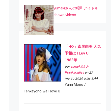
yumekiさんの昭和アイドル
showa videos
「HQ」森尾由美 天気
予報は I Luv U
1983年
por
yumeki05 J-
PopParadise
en 27
marzo 2026 a las 3:44
Yumi Morio /
Tenkeyoho wa I love U