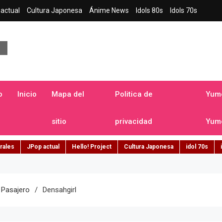
actual
Cultura Japonesa
Ánime News
Idols 80s
Idols 70s
a japonesa en español
o
Inicio
Mapa del
Politica de
Yume
sitio
privacidad
Yume
rales
JPop actual
Hello! Project
Cultura Japonesa
idol 70s
 Pasajero
Densahgirl