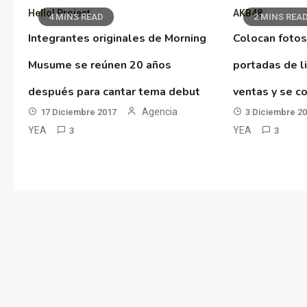
Hello! Project
AKB48
4 MINS READ
2 MINS REA
Integrantes originales de Morning
Colocan fotos
Musume se reúnen 20 años
portadas de l
después para cantar tema debut
ventas y se co
Agencia
17 Diciembre 2017
3 Diciembre 2
YEA
YEA
3
3