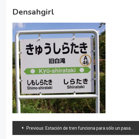
Densahgirl
Navegación
Previous:
Estación de tren funciona para sólo un pasajero