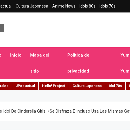
actual
Cultura Japonesa
Ánime News
Idols 80s
Idols 70s
a japonesa en español
o
Inicio
Mapa del
Politica de
Yume
sitio
privacidad
Yume
rales
JPop actual
Hello! Project
Cultura Japonesa
idol 70s
Idol De Cinderella Girls: «se Disfraza E Incluso Usa Las Mismas Ga