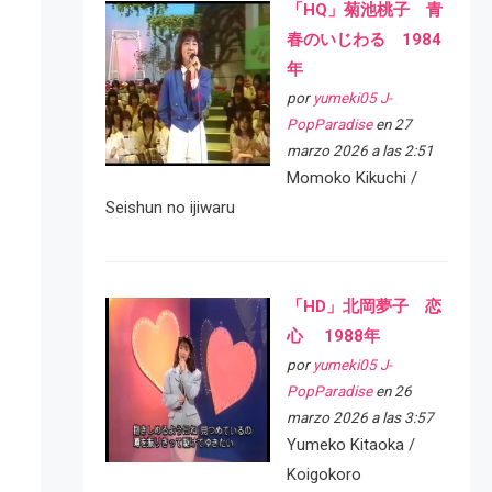
「HQ」菊池桃子 青
春のいじわる 1984
年
por
yumeki05 J-
PopParadise
en 27
marzo 2026 a las 2:51
Momoko Kikuchi /
Seishun no ijiwaru
「HD」北岡夢子 恋
心 1988年
por
yumeki05 J-
PopParadise
en 26
marzo 2026 a las 3:57
Yumeko Kitaoka /
Koigokoro