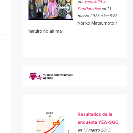
por
yumeki05 J-
PopParadise
en 11
marzo 2026 a las 5:23
Noriko Matsumoto /
haruiro no air mail
Resultados de la
encuesta YEA-SGC
en 17 marzo 2015