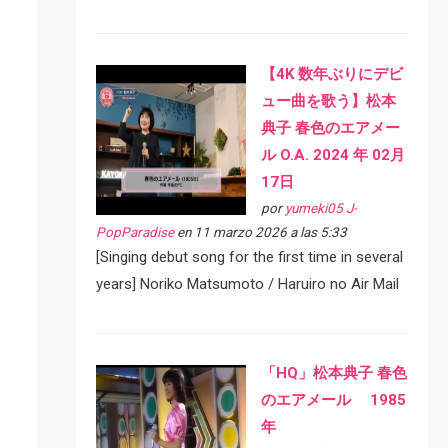
【4K 数年ぶりにデビ
ュー曲を歌う】松本
典子 春色のエアメー
ル O.A. 2024 年 02月
17日
por
yumeki05 J-
PopParadise
en 11 marzo 2026 a las 5:33
[Singing debut song for the first time in several
years] Noriko Matsumoto / Haruiro no Air Mail
「HQ」松本典子 春色
のエアメール 1985
年