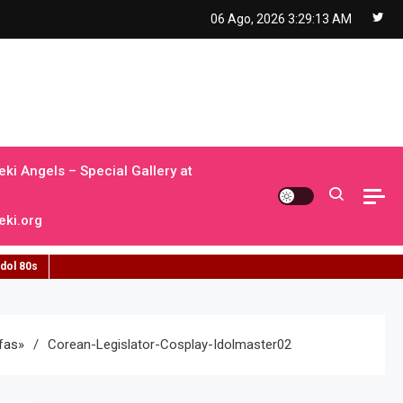
06 Ago, 2026
3:29:14 AM
ki Angels – Special Gallery at
ki.org
idol 80s
fas»
Corean-Legislator-Cosplay-Idolmaster02