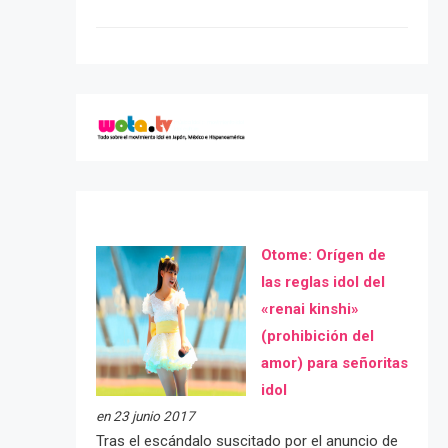
Otome: Orígen de
las reglas idol del
«renai kinshi»
(prohibición del
amor) para señoritas
idol
en 23 junio 2017
Tras el escándalo suscitado por el anuncio de