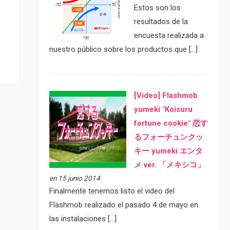
e
Estos son los
resultados de la
encuesta realizada a
nuestro público sobre los productos que […]
[Video] Flashmob
yumeki "Koisuru
fortune cookie" 恋す
るフォーチュンクッ
キー yumeki エンタ
メ ver. 「メキシコ」
en 15 junio 2014
Finalmente tenemos listo el video del
Flashmob realizado el pasado 4 de mayo en
las instalaciones […]