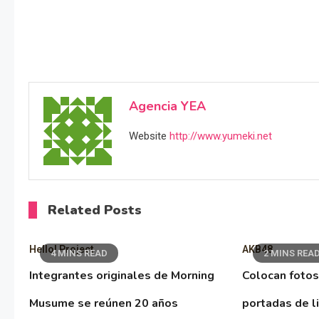
Agencia YEA
Website
http://www.yumeki.net
Related Posts
Hello! Project
AKB48
4 MINS READ
2 MINS REA
Integrantes originales de Morning
Colocan fotos
Musume se reúnen 20 años
portadas de l