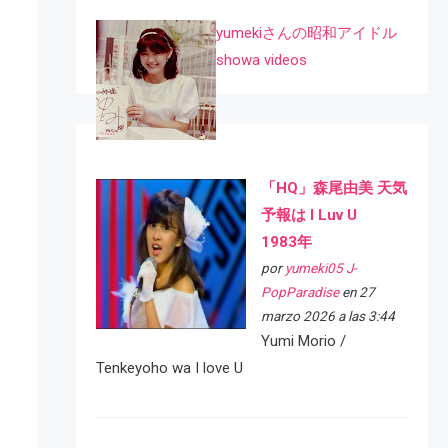
yumekiさんの昭和アイドル
showa videos
「HQ」森尾由美 天気
予報は I Luv U
1983年
por
yumeki05 J-
PopParadise
en 27
marzo 2026 a las 3:44
Yumi Morio /
Tenkeyoho wa I love U