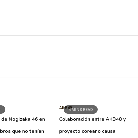
AKB48
D
4 MINS READ
 de Nogizaka 46 en
Colaboración entre AKB48 y
ibros que no tenían
proyecto coreano causa