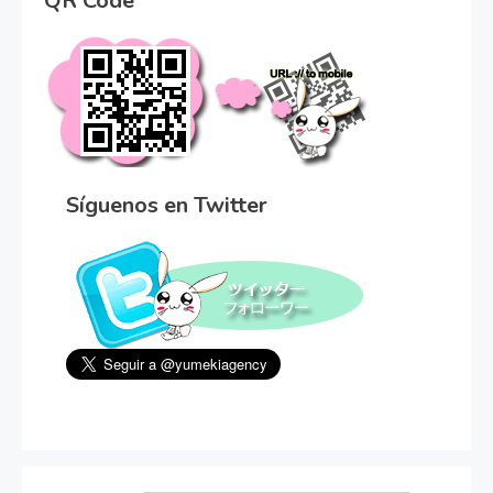
QR Code
Síguenos en Twitter