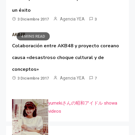
un éxito
Agencia YEA
3 Diciembre 2017
3
AKB48
4 MINS READ
Colaboración entre AKB48 y proyecto coreano
causa «desastroso choque cultural y de
conceptos»
Agencia YEA
3 Diciembre 2017
7
yumekiさんの昭和アイドル showa
videos