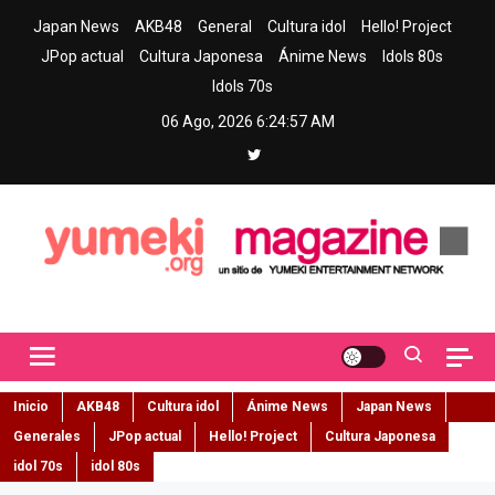
Skip
Japan News
AKB48
General
Cultura idol
Hello! Project
to
JPop actual
Cultura Japonesa
Ánime News
Idols 80s
content
Idols 70s
06 Ago, 2026
6:24:58 AM
Yumeki Magazine
Jpop y musica idol – Tu portal de jpop, movimiento idol y cultura
japonesa en español
Inicio
AKB48
Cultura idol
Ánime News
Japan News
Generales
JPop actual
Hello! Project
Cultura Japonesa
idol 70s
idol 80s