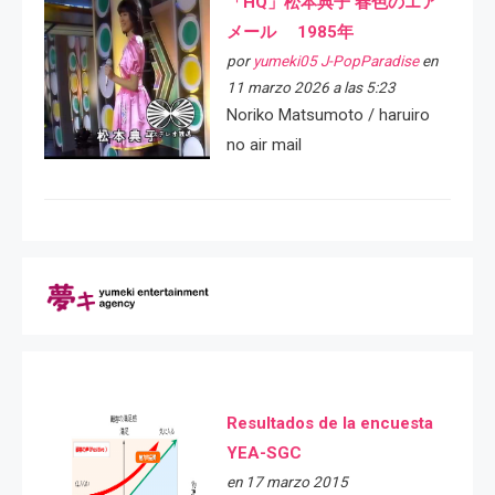
「HQ」松本典子 春色のエア
メール 1985年
por
yumeki05 J-PopParadise
en
11 marzo 2026 a las 5:23
Noriko Matsumoto / haruiro
no air mail
Resultados de la encuesta
YEA-SGC
en 17 marzo 2015