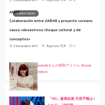
3 Diciembre 2017
3
AKB48
4 MINS READ
Colaboración entre AKB48 y proyecto coreano
causa «desastroso choque cultural y de
conceptos»
Agencia YEA
3 Diciembre 2017
7
yumekiさんの昭和アイドル showa
videos
「HQ」森尾由美 天気予報は I
Luv U 1983年