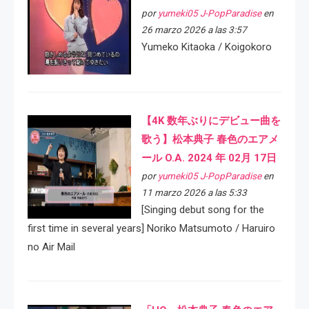
por
yumeki05 J-PopParadise
en
26 marzo 2026 a las 3:57
Yumeko Kitaoka / Koigokoro
【4K 数年ぶりにデビュー曲を
歌う】松本典子 春色のエアメ
ール O.A. 2024 年 02月 17日
por
yumeki05 J-PopParadise
en
11 marzo 2026 a las 5:33
[Singing debut song for the
first time in several years] Noriko Matsumoto / Haruiro
no Air Mail