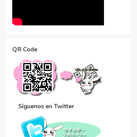
QR Code
Síguenos en Twitter