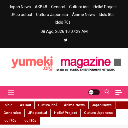
Skip
Japan News
AKB48
General
Cultura idol
Hello! Project
to
JPop actual
Cultura Japonesa
Ánime News
Idols 80s
content
Idols 70s
08 Ago, 2026
10:07:30 AM
Yumeki Magazine
Jpop y musica idol – Tu portal de jpop, movimiento idol y cultura
japonesa en español
Inicio
AKB48
Cultura idol
Ánime News
Japan News
Generales
JPop actual
Hello! Project
Cultura Japonesa
idol 70s
idol 80s