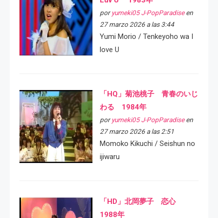
por
yumeki05 J-PopParadise
en
27 marzo 2026 a las 3:44
Yumi Morio / Tenkeyoho wa I
love U
「HQ」菊池桃子 青春のいじ
わる 1984年
por
yumeki05 J-PopParadise
en
27 marzo 2026 a las 2:51
Momoko Kikuchi / Seishun no
ijiwaru
「HD」北岡夢子 恋心
1988年