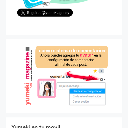
Yumeki en tu movil