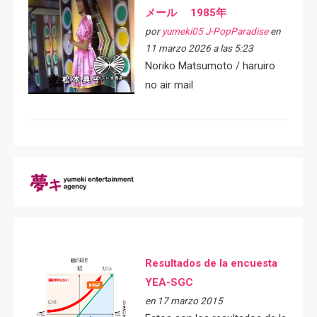
メール 1985年
por
yumeki05 J-PopParadise
en
11 marzo 2026 a las 5:23
Noriko Matsumoto / haruiro
no air mail
Resultados de la encuesta
YEA-SGC
en 17 marzo 2015