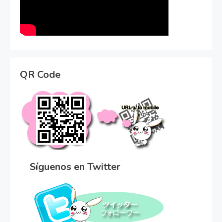
QR Code
Síguenos en Twitter