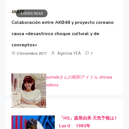
AKB48
4 MINS READ
Colaboración entre AKB48 y proyecto coreano
causa «desastroso choque cultural y de
conceptos»
Agencia YEA
3 Diciembre 2017
7
yumekiさんの昭和アイドル showa
videos
「HQ」森尾由美 天気予報は I
Luv U 1983年