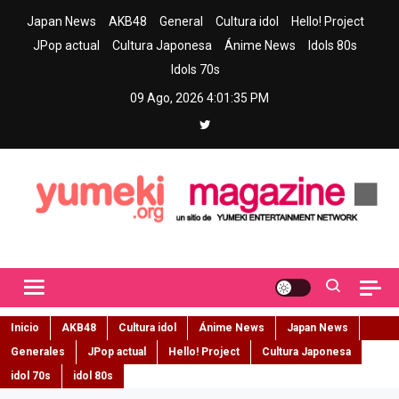
Skip
Japan News
AKB48
General
Cultura idol
Hello! Project
to
JPop actual
Cultura Japonesa
Ánime News
Idols 80s
content
Idols 70s
09 Ago, 2026
4:01:36 PM
Yumeki Magazine
Jpop y musica idol – Tu portal de jpop, movimiento idol y cultura
japonesa en español
Inicio
AKB48
Cultura idol
Ánime News
Japan News
Generales
JPop actual
Hello! Project
Cultura Japonesa
idol 70s
idol 80s