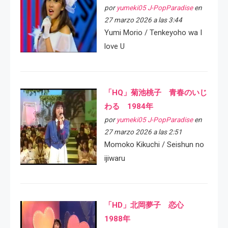
por
yumeki05 J-PopParadise
en
27 marzo 2026 a las 3:44
Yumi Morio / Tenkeyoho wa I
love U
「HQ」菊池桃子 青春のいじ
わる 1984年
por
yumeki05 J-PopParadise
en
27 marzo 2026 a las 2:51
Momoko Kikuchi / Seishun no
ijiwaru
「HD」北岡夢子 恋心
1988年