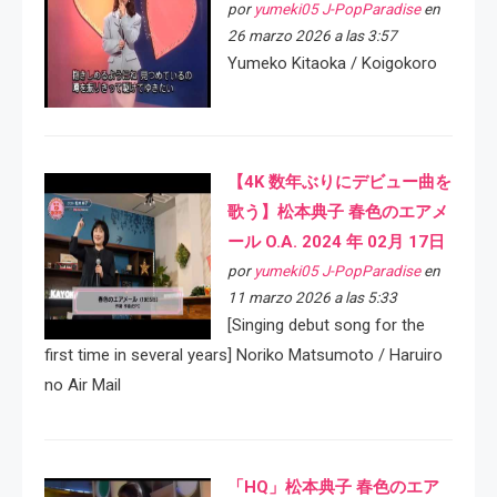
por
yumeki05 J-PopParadise
en
26 marzo 2026 a las 3:57
Yumeko Kitaoka / Koigokoro
【4K 数年ぶりにデビュー曲を
歌う】松本典子 春色のエアメ
ール O.A. 2024 年 02月 17日
por
yumeki05 J-PopParadise
en
11 marzo 2026 a las 5:33
[Singing debut song for the
first time in several years] Noriko Matsumoto / Haruiro
no Air Mail
「HQ」松本典子 春色のエア