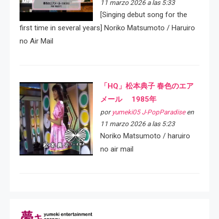
11 marzo 2026 a las 5:33
[Singing debut song for the
first time in several years] Noriko Matsumoto / Haruiro
no Air Mail
「HQ」松本典子 春色のエア
メール 1985年
por
yumeki05 J-PopParadise
en
11 marzo 2026 a las 5:23
Noriko Matsumoto / haruiro
no air mail