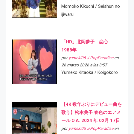
Momoko Kikuchi / Seishun no
ijiwaru
「HD」北岡夢子 恋心
1988年
por
yumeki05 J-PopParadise
en
26 marzo 2026 a las 3:57
Yumeko Kitaoka / Koigokoro
【4K 数年ぶりにデビュー曲を
歌う】松本典子 春色のエアメ
ール O.A. 2024 年 02月 17日
por
yumeki05 J-PopParadise
en