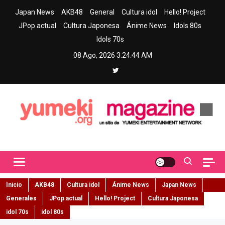
Skip
Japan News
AKB48
General
Cultura idol
Hello! Project
to
JPop actual
Cultura Japonesa
Ánime News
Idols 80s
content
Idols 70s
08 Ago, 2026
3:24:45 AM
Yumeki Magazine
Jpop y musica idol – Tu portal de jpop, movimiento idol y cultura
japonesa en español
Inicio
AKB48
Cultura idol
Ánime News
Japan News
Generales
JPop actual
Hello! Project
Cultura Japonesa
idol 70s
idol 80s