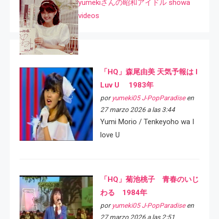
yumekiさんの昭和アイドル showa
videos
「HQ」森尾由美 天気予報は I
Luv U 1983年
por
yumeki05 J-PopParadise
en
27 marzo 2026 a las 3:44
Yumi Morio / Tenkeyoho wa I
love U
「HQ」菊池桃子 青春のいじ
わる 1984年
por
yumeki05 J-PopParadise
en
27 marzo 2026 a las 2:51