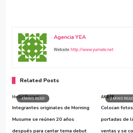
Agencia YEA
Website
http://www.yumeki.net
Related Posts
Hello! Project
AKB48
4 MINS READ
2 MINS REA
Integrantes originales de Morning
Colocan fotos
Musume se reúnen 20 años
portadas de l
después para cantar tema debut
ventas y se co