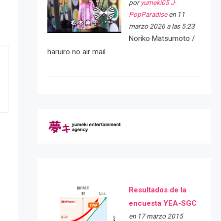
por
yumeki05 J-
PopParadise
en 11
marzo 2026 a las 5:23
Noriko Matsumoto /
haruiro no air mail
Resultados de la
encuesta YEA-SGC
e
en 17 marzo 2015