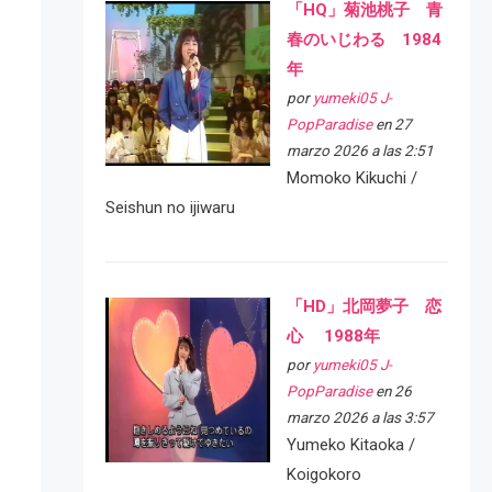
「HQ」菊池桃子 青
春のいじわる 1984
年
por
yumeki05 J-
PopParadise
en 27
marzo 2026 a las 2:51
Momoko Kikuchi /
Seishun no ijiwaru
「HD」北岡夢子 恋
心 1988年
por
yumeki05 J-
PopParadise
en 26
marzo 2026 a las 3:57
Yumeko Kitaoka /
Koigokoro