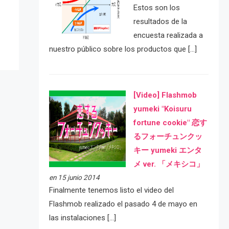
Estos son los
resultados de la
encuesta realizada a
nuestro público sobre los productos que […]
[Video] Flashmob
yumeki "Koisuru
fortune cookie" 恋す
るフォーチュンクッ
キー yumeki エンタ
メ ver. 「メキシコ」
en 15 junio 2014
Finalmente tenemos listo el video del
Flashmob realizado el pasado 4 de mayo en
las instalaciones […]