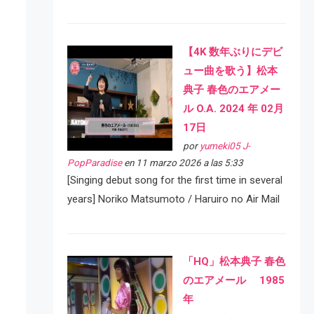
【4K 数年ぶりにデビ
ュー曲を歌う】松本
典子 春色のエアメー
ル O.A. 2024 年 02月
17日
por
yumeki05 J-
PopParadise
en 11 marzo 2026 a las 5:33
[Singing debut song for the first time in several
years] Noriko Matsumoto / Haruiro no Air Mail
「HQ」松本典子 春色
のエアメール 1985
年