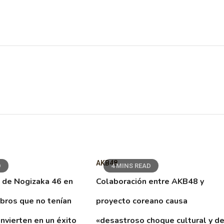
AKB48
D
4 MINS READ
 de Nogizaka 46 en
Colaboración entre AKB48 y
ibros que no tenían
proyecto coreano causa
nvierten en un éxito
«desastroso choque cultural y d