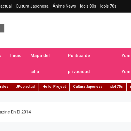
actual
Cultura Japonesa
Ánime News
Idols 80s
Idols 70s
a japonesa en español
o
Inicio
Mapa del
Politica de
Yume
sitio
privacidad
Yume
rales
JPop actual
Hello! Project
Cultura Japonesa
idol 70s
zine En El 2014