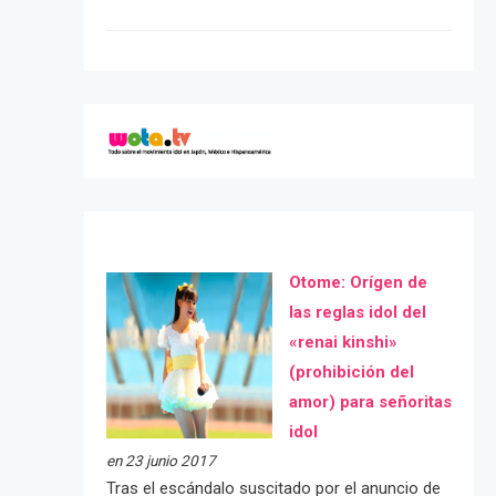
Otome: Orígen de
las reglas idol del
«renai kinshi»
(prohibición del
amor) para señoritas
idol
en 23 junio 2017
Tras el escándalo suscitado por el anuncio de