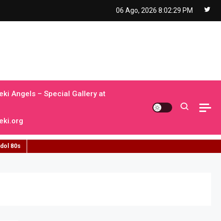
06 Ago, 2026
8:02:30 PM
ki Angels – Special Gallery at
ki.org
idol 80s