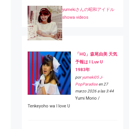
yumekiさんの昭和アイドル
showa videos
「HQ」森尾由美 天気
予報は I Luv U
1983年
por
yumeki05 J-
PopParadise
en 27
marzo 2026 a las 3:44
Yumi Morio /
Tenkeyoho wa I love U