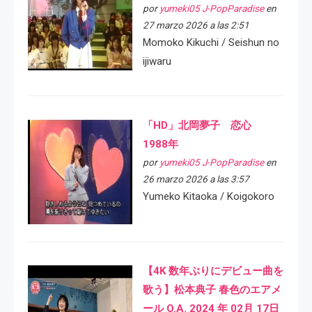
por
yumeki05 J-PopParadise
en
27 marzo 2026 a las 2:51
Momoko Kikuchi / Seishun no
ijiwaru
「HD」北岡夢子 恋心
1988年
por
yumeki05 J-PopParadise
en
26 marzo 2026 a las 3:57
Yumeko Kitaoka / Koigokoro
【4K 数年ぶりにデビュー曲を
歌う】松本典子 春色のエアメ
ール O.A. 2024 年 02月 17日