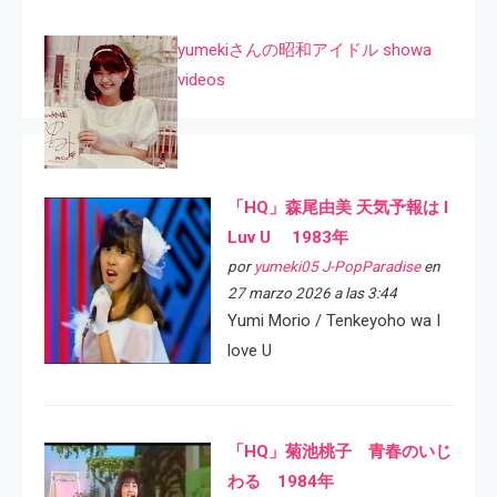
yumekiさんの昭和アイドル showa
videos
「HQ」森尾由美 天気予報は I
Luv U 1983年
por
yumeki05 J-PopParadise
en
27 marzo 2026 a las 3:44
Yumi Morio / Tenkeyoho wa I
love U
「HQ」菊池桃子 青春のいじ
わる 1984年