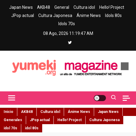
Skip
Japan News
AKB48
General
Cultura idol
Hello! Project
to
JPop actual
Cultura Japonesa
Ánime News
Idols 80s
content
Idols 70s
08 Ago, 2026
11:19:48 AM
Yumeki Magazine
Jpop y musica idol – Tu portal de jpop, movimiento idol y cultura
japonesa en español
Inicio
AKB48
Cultura idol
Ánime News
Japan News
Generales
JPop actual
Hello! Project
Cultura Japonesa
idol 70s
idol 80s