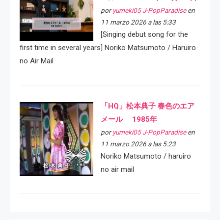
por
yumeki05 J-PopParadise
en
11 marzo 2026 a las 5:33
[Singing debut song for the
first time in several years] Noriko Matsumoto / Haruiro
no Air Mail
「HQ」松本典子 春色のエア
メール 1985年
por
yumeki05 J-PopParadise
en
11 marzo 2026 a las 5:23
Noriko Matsumoto / haruiro
no air mail