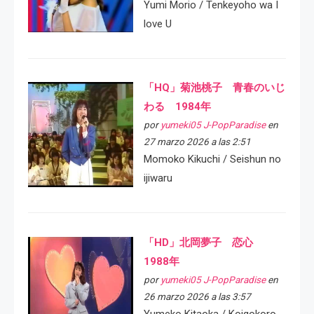
Yumi Morio / Tenkeyoho wa I
love U
「HQ」菊池桃子 青春のいじ
わる 1984年
por
yumeki05 J-PopParadise
en
27 marzo 2026 a las 2:51
Momoko Kikuchi / Seishun no
ijiwaru
「HD」北岡夢子 恋心
1988年
por
yumeki05 J-PopParadise
en
26 marzo 2026 a las 3:57