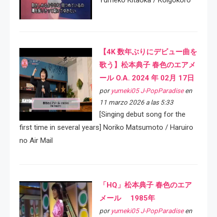
Yumeko Kitaoka / Koigokoro
【4K 数年ぶりにデビュー曲を
歌う】松本典子 春色のエアメ
ール O.A. 2024 年 02月 17日
por
yumeki05 J-PopParadise
en
11 marzo 2026 a las 5:33
[Singing debut song for the
first time in several years] Noriko Matsumoto / Haruiro
no Air Mail
「HQ」松本典子 春色のエア
メール 1985年
por
yumeki05 J-PopParadise
en