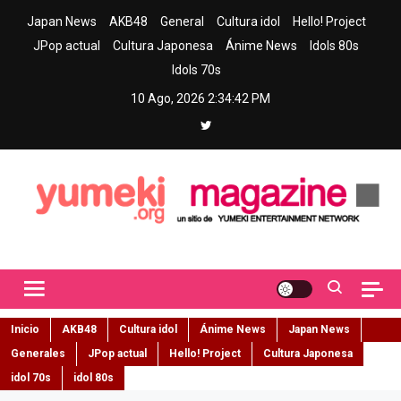
Skip
Japan News
AKB48
General
Cultura idol
Hello! Project
to
JPop actual
Cultura Japonesa
Ánime News
Idols 80s
content
Idols 70s
10 Ago, 2026
2:34:43 PM
Yumeki Magazine
Jpop y musica idol – Tu portal de jpop, movimiento idol y cultura
japonesa en español
Inicio
AKB48
Cultura idol
Ánime News
Japan News
Generales
JPop actual
Hello! Project
Cultura Japonesa
idol 70s
idol 80s