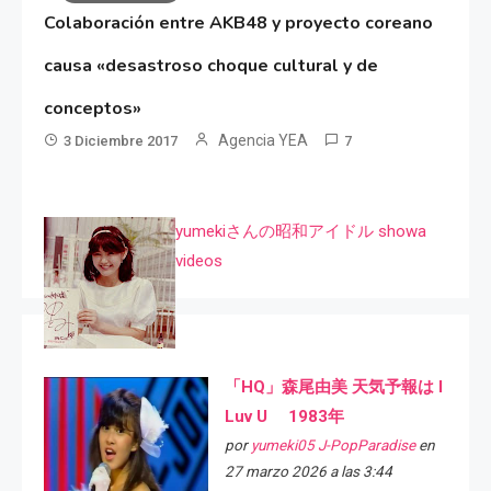
Colaboración entre AKB48 y proyecto coreano
causa «desastroso choque cultural y de
conceptos»
Agencia YEA
3 Diciembre 2017
7
yumekiさんの昭和アイドル showa
videos
「HQ」森尾由美 天気予報は I
Luv U 1983年
por
yumeki05 J-PopParadise
en
27 marzo 2026 a las 3:44