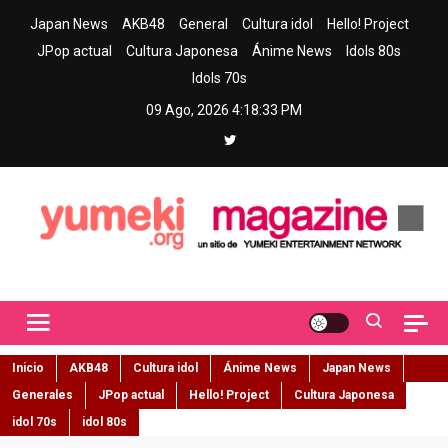
Skip
Japan News
AKB48
General
Cultura idol
Hello! Project
to
JPop actual
Cultura Japonesa
Ánime News
Idols 80s
content
Idols 70s
09 Ago, 2026
4:18:34 PM
Yumeki Magazine
Jpop y musica idol – Tu portal de jpop, movimiento idol y cultura
japonesa en español
Inicio
AKB48
Cultura idol
Ánime News
Japan News
Generales
JPop actual
Hello! Project
Cultura Japonesa
idol 70s
idol 80s