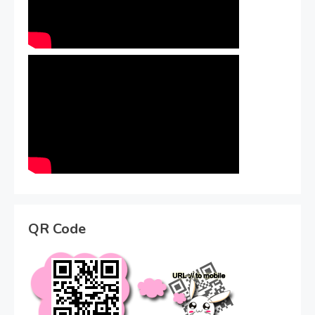
QR Code