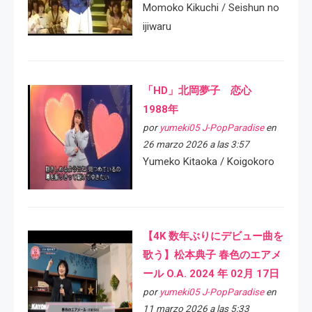
Momoko Kikuchi / Seishun no
ijiwaru
「HD」北岡夢子 恋心
1988年
por
yumeki05 J-PopParadise
en
26 marzo 2026 a las 3:57
Yumeko Kitaoka / Koigokoro
【4K 数年ぶりにデビュー曲を
歌う】松本典子 春色のエアメ
ール O.A. 2024 年 02月 17日
por
yumeki05 J-PopParadise
en
11 marzo 2026 a las 5:33