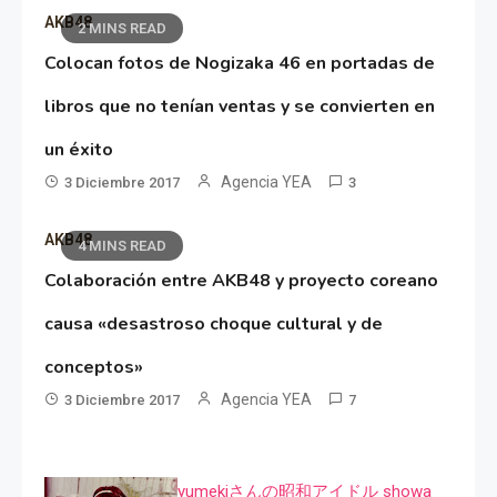
AKB48
2 MINS READ
Colocan fotos de Nogizaka 46 en portadas de
libros que no tenían ventas y se convierten en
un éxito
Agencia YEA
3 Diciembre 2017
3
AKB48
4 MINS READ
Colaboración entre AKB48 y proyecto coreano
causa «desastroso choque cultural y de
conceptos»
Agencia YEA
3 Diciembre 2017
7
yumekiさんの昭和アイドル showa