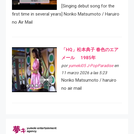
[Singing debut song for the
first time in several years] Noriko Matsumoto / Haruiro
no Air Mail
「HQ」松本典子 春色のエア
メール 1985年
por
yumeki05 J-PopParadise
en
11 marzo 2026 a las 5:23
Noriko Matsumoto / haruiro
no air mail