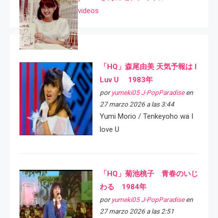
videos
「HQ」森尾由美 天気予報は I
Luv U 1983年
por
yumeki05 J-PopParadise
en
27 marzo 2026 a las 3:44
Yumi Morio / Tenkeyoho wa I
love U
「HQ」菊池桃子 青春のいじ
わる 1984年
por
yumeki05 J-PopParadise
en
27 marzo 2026 a las 2:51