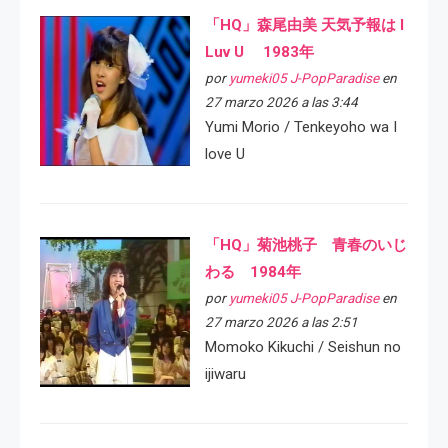
「HQ」森尾由美 天気予報は I
Luv U 1983年
por
yumeki05 J-PopParadise
en
27 marzo 2026 a las 3:44
Yumi Morio / Tenkeyoho wa I
love U
「HQ」菊池桃子 青春のいじ
わる 1984年
por
yumeki05 J-PopParadise
en
27 marzo 2026 a las 2:51
Momoko Kikuchi / Seishun no
ijiwaru