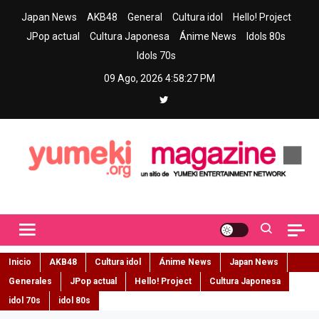
Skip
Japan News
AKB48
General
Cultura idol
Hello! Project
to
JPop actual
Cultura Japonesa
Ánime News
Idols 80s
content
Idols 70s
09 Ago, 2026
4:58:28 PM
Yumeki Magazine
Jpop y musica idol – Tu portal de jpop, movimiento idol y cultura
japonesa en español
Inicio
AKB48
Cultura idol
Ánime News
Japan News
Generales
JPop actual
Hello! Project
Cultura Japonesa
idol 70s
idol 80s