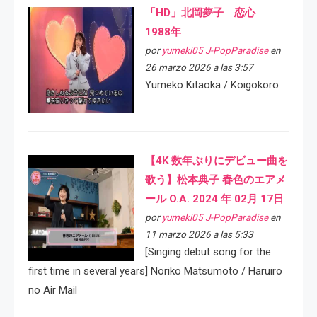
「HD」北岡夢子 恋心
1988年
por
yumeki05 J-PopParadise
en
26 marzo 2026 a las 3:57
Yumeko Kitaoka / Koigokoro
【4K 数年ぶりにデビュー曲を
歌う】松本典子 春色のエアメ
ール O.A. 2024 年 02月 17日
por
yumeki05 J-PopParadise
en
11 marzo 2026 a las 5:33
[Singing debut song for the
first time in several years] Noriko Matsumoto / Haruiro
no Air Mail