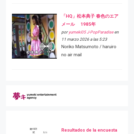
「HQ」松本典子 春色のエア
メール 1985年
por
yumeki05 J-PopParadise
en
11 marzo 2026 a las 5:23
Noriko Matsumoto / haruiro
no air mail
Resultados de la encuesta