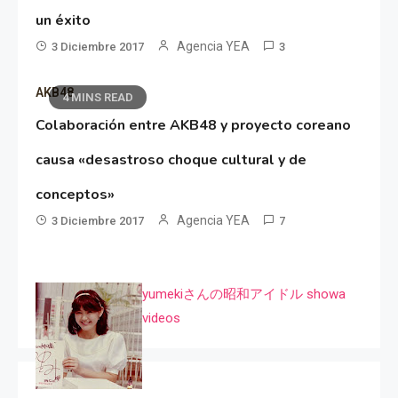
un éxito
Agencia YEA
3 Diciembre 2017
3
AKB48
4 MINS READ
Colaboración entre AKB48 y proyecto coreano
causa «desastroso choque cultural y de
conceptos»
Agencia YEA
3 Diciembre 2017
7
yumekiさんの昭和アイドル showa
videos