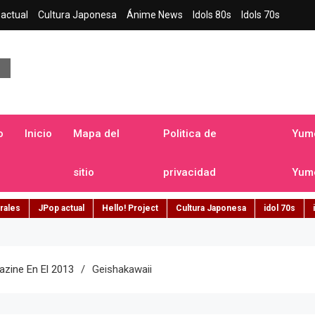
actual
Cultura Japonesa
Ánime News
Idols 80s
Idols 70s
a japonesa en español
o
Inicio
Mapa del
Politica de
Yume
sitio
privacidad
Yume
rales
JPop actual
Hello! Project
Cultura Japonesa
idol 70s
zine En El 2013
Geishakawaii