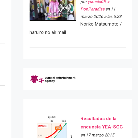
por
yumeki05 J-
PopParadise
en 11
marzo 2026 a las 5:23
Noriko Matsumoto /
haruiro no air mail
Resultados de la
encuesta YEA-SGC
en 17 marzo 2015