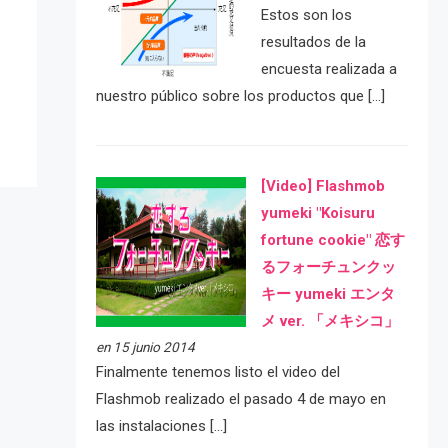
Estos son los
e
resultados de la
encuesta realizada a
nuestro público sobre los productos que […]
[Video] Flashmob
yumeki "Koisuru
fortune cookie" 恋す
るフォーチュンクッ
キー yumeki エンタ
メ ver. 「メキシコ」
en 15 junio 2014
Finalmente tenemos listo el video del
Flashmob realizado el pasado 4 de mayo en
las instalaciones […]