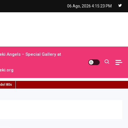
06 Ago, 2026
4:15:24 PM
ki Angels – Special Gallery at
ki.org
idol 80s