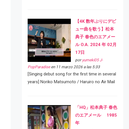
【4K 数年ぶりにデビ
ュー曲を歌う】松本
典子 春色のエアメー
ル O.A. 2024 年 02月
17日
por
yumeki05 J-
PopParadise
en 11 marzo 2026 a las 5:33
[Singing debut song for the first time in several
years] Noriko Matsumoto / Haruiro no Air Mail
「HQ」松本典子 春色
のエアメール 1985
年