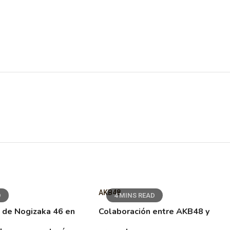
AKB48
D
4 MINS READ
 de Nogizaka 46 en
Colaboración entre AKB48 y