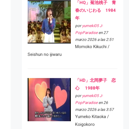
「HQ」菊池桃子 青
春のいじわる 1984
年
por
yumeki05 J-
PopParadise
en 27
marzo 2026 a las 2:51
Momoko Kikuchi /
Seishun no ijiwaru
「HD」北岡夢子 恋
心 1988年
por
yumeki05 J-
PopParadise
en 26
marzo 2026 a las 3:57
Yumeko Kitaoka /
Koigokoro