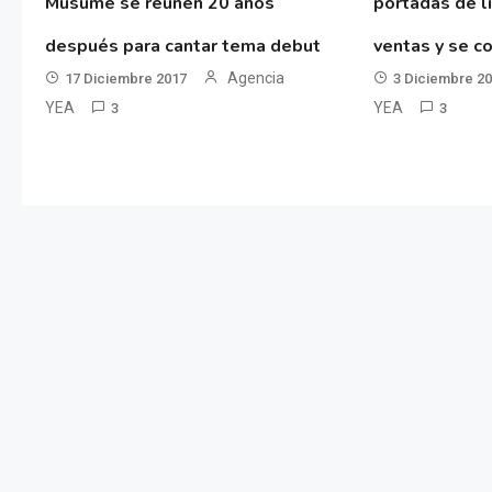
Musume se reúnen 20 años
portadas de l
después para cantar tema debut
ventas y se co
Agencia
17 Diciembre 2017
3 Diciembre 2
YEA
YEA
3
3