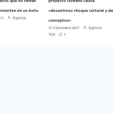
ibros que no tenían
proyecto coreano causa
nvierten en un éxito
«desastroso choque cultural y d
Agencia
017
conceptos»
Agencia
3 Diciembre 2017
YEA
7