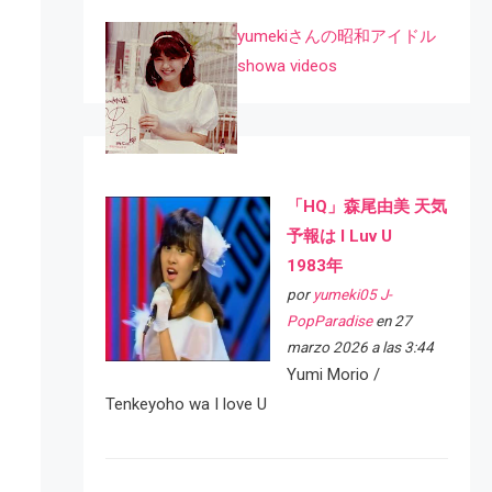
yumekiさんの昭和アイドル
showa videos
「HQ」森尾由美 天気
予報は I Luv U
1983年
por
yumeki05 J-
PopParadise
en 27
marzo 2026 a las 3:44
Yumi Morio /
Tenkeyoho wa I love U