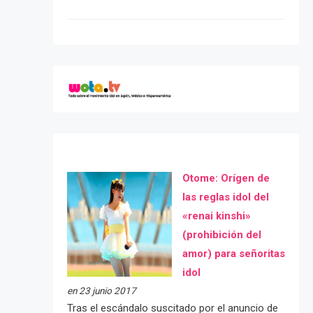
Otome: Orígen de
las reglas idol del
«renai kinshi»
(prohibición del
amor) para señoritas
idol
en 23 junio 2017
Tras el escándalo suscitado por el anuncio de