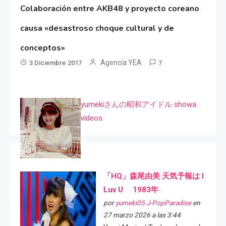
Colaboración entre AKB48 y proyecto coreano
causa «desastroso choque cultural y de
conceptos»
Agencia YEA
3 Diciembre 2017
7
yumekiさんの昭和アイドル showa
videos
「HQ」森尾由美 天気予報は I
Luv U 1983年
por
yumeki05 J-PopParadise
en
27 marzo 2026 a las 3:44