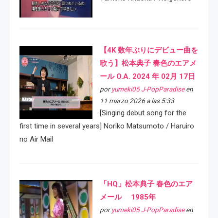
【4K 数年ぶりにデビュー曲を
歌う】松本典子 春色のエアメ
ール O.A. 2024 年 02月 17日
por
yumeki05 J-PopParadise
en
11 marzo 2026 a las 5:33
[Singing debut song for the
first time in several years] Noriko Matsumoto / Haruiro
no Air Mail
「HQ」松本典子 春色のエア
メール 1985年
por
yumeki05 J-PopParadise
en