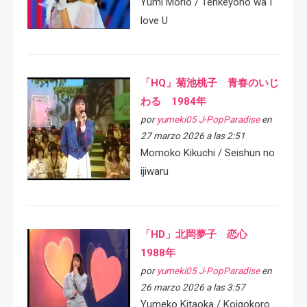
Yumi Morio / Tenkeyoho wa I
love U
「HQ」菊池桃子 青春のいじ
わる 1984年
por
yumeki05 J-PopParadise
en
27 marzo 2026 a las 2:51
Momoko Kikuchi / Seishun no
ijiwaru
「HD」北岡夢子 恋心
1988年
por
yumeki05 J-PopParadise
en
26 marzo 2026 a las 3:57
Yumeko Kitaoka / Koigokoro