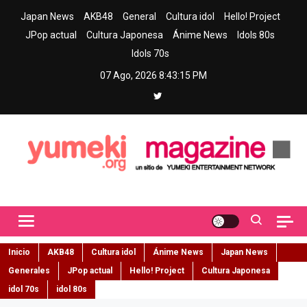
Skip
Japan News
AKB48
General
Cultura idol
Hello! Project
to
JPop actual
Cultura Japonesa
Ánime News
Idols 80s
content
Idols 70s
07 Ago, 2026
8:43:16 PM
Yumeki Magazine
Jpop y musica idol – Tu portal de jpop, movimiento idol y cultura
japonesa en español
Inicio
AKB48
Cultura idol
Ánime News
Japan News
Generales
JPop actual
Hello! Project
Cultura Japonesa
idol 70s
idol 80s