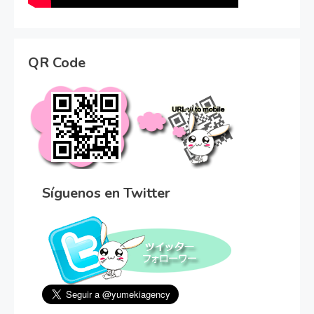
QR Code
Síguenos en Twitter