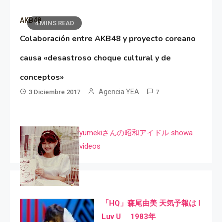
AKB48
4 MINS READ
Colaboración entre AKB48 y proyecto coreano
causa «desastroso choque cultural y de
conceptos»
Agencia YEA
3 Diciembre 2017
7
yumekiさんの昭和アイドル showa
videos
「HQ」森尾由美 天気予報は I
Luv U 1983年