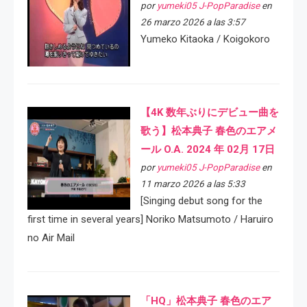
por
yumeki05 J-PopParadise
en
26 marzo 2026 a las 3:57
Yumeko Kitaoka / Koigokoro
【4K 数年ぶりにデビュー曲を
歌う】松本典子 春色のエアメ
ール O.A. 2024 年 02月 17日
por
yumeki05 J-PopParadise
en
11 marzo 2026 a las 5:33
[Singing debut song for the
first time in several years] Noriko Matsumoto / Haruiro
no Air Mail
「HQ」松本典子 春色のエア