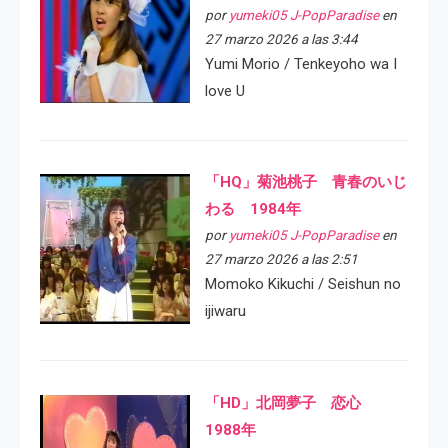
por
yumeki05 J-PopParadise
en
27 marzo 2026 a las 3:44
Yumi Morio / Tenkeyoho wa I
love U
「HQ」菊池桃子 青春のいじ
わる 1984年
por
yumeki05 J-PopParadise
en
27 marzo 2026 a las 2:51
Momoko Kikuchi / Seishun no
ijiwaru
「HD」北岡夢子 恋心
1988年