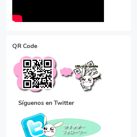
QR Code
Síguenos en Twitter