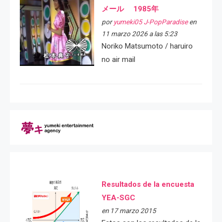
メール 1985年
por
yumeki05 J-PopParadise
en
11 marzo 2026 a las 5:23
Noriko Matsumoto / haruiro
no air mail
Resultados de la encuesta
YEA-SGC
en 17 marzo 2015