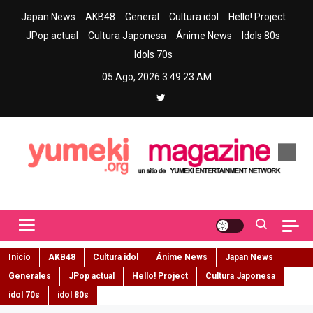
Skip
Japan News
AKB48
General
Cultura idol
Hello! Project
to
JPop actual
Cultura Japonesa
Ánime News
Idols 80s
content
Idols 70s
05 Ago, 2026
3:49:24 AM
Yumeki Magazine
Jpop y musica idol – Tu portal de jpop, movimiento idol y cultura
japonesa en español
Inicio
AKB48
Cultura idol
Ánime News
Japan News
Generales
JPop actual
Hello! Project
Cultura Japonesa
idol 70s
idol 80s